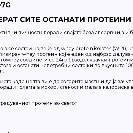
07G
МЕРАТ СИТЕ ОСТАНАТИ ПРОТЕИНИ
активни личности поради својата брза апсорпција и
 се состои највеќе од whey protein isolates (WPI), 
олизиран whey протеин кој е еден од најбрзо делува
 hydrowhey соединети се 24гр брзоделувачки протеини
актоза и останати непотребни состојки во вкусните 
т.
ета каде целта ви е да согорите масти и да ја зачув
 Поради големата искористеност и малата калориска
градуваниот протеин во светот