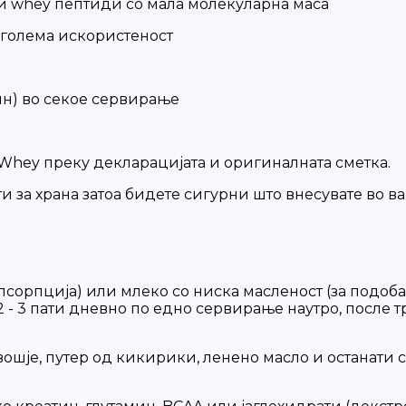
и whey пептиди со мала молекуларна маса
оголема искористеност
ин) во секое сервирање
Whey преку декларацијата и оригиналната сметка.
и за храна затоа бидете сигурни што внесувате во в
псорпција) или млеко со ниска масленост (за подобар
 - 3 пати дневно по едно сервирање наутро, после т
вошје, путер од кикирики, ленено масло и останати с