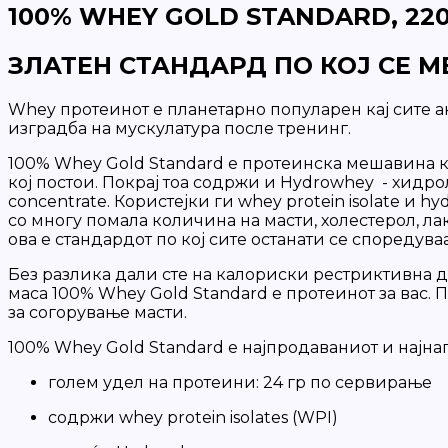
100% WHEY GOLD STANDARD, 22
ЗЛАТЕН СТАНДАРД ПО КОЈ СЕ 
Whey протеинот е планетарно популарен кај сите 
изградба на мускулатура после тренинг.
100% Whey Gold Standard е протеинска мешавина која
кој постои. Покрај тоа содржи и Hydrowhey - хидр
concentrate. Користејки ги whey protein isolate и
со многу помала количина на масти, холестерол, л
ова е стандардот по кој сите останати се споредуваа
Без разлика дали сте на калориски рестриктивна ди
маса 100% Whey Gold Standard е протеинот за вас.
за согорување масти.
100% Whey Gold Standard е најпродаваниот и најна
голем удел на протеини: 24 гр по сервирање
содржи whey protein isolates (WPI)