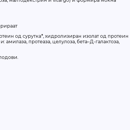
оза, малтодекстрин и vitargo) и формира моќна
арираат
ротеин од сурутка*, хидролизиран изолат од протеин
: амилаза, протеаза, целулоза, бета–Д-галактоза,
лодови.