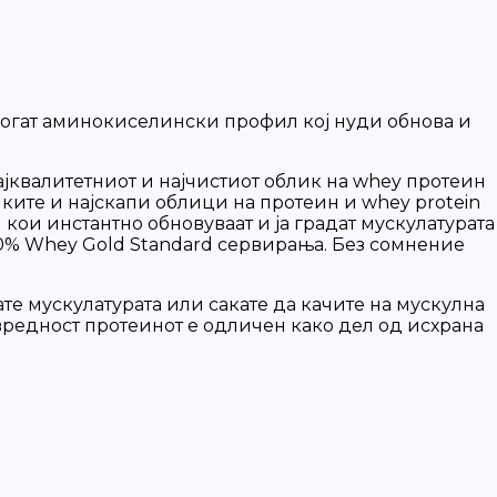
 богат аминокиселински профил кој нуди обнова и
најквалитетниот и најчистиот облик на whey протеин
чките и најскапи облици на протеин и whey protein
 кои инстантно обновуваат и ја градат мускулатурата
100% Whey Gold Standard сервирања. Без сомнение
ате мускулатурата или сакате да качите на мускулна
 вредност протеинот е одличен како дел од исхрана