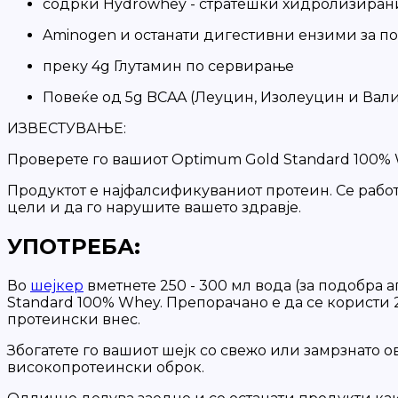
содрќи Hydrowhey - стратешки хидролизиран
Aminogen и останати дигестивни ензими за п
преку 4g Глутамин по сервирање
Повеќе од 5g BCAA (Леуцин, Изолеуцин и Вал
ИЗВЕСТУВАЊЕ:
Проверете го вашиот Optimum Gold Standard 100% 
Продуктот е најфалсификуваниот протеин. Се работ
цели и да го нарушите вашето здравје.
УПОТРЕБА:
Во
шејкер
вметнете 250 - 300 мл вода (за подобра а
Standard 100% Whey. Препорачано е да се користи 2
протеински внес.
Збогатете го вашиот шејк со свежо или замрзнато о
високопротеински оброк.