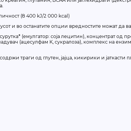
о креатин, глутамин, BCAA или јаглехидрати (декстр
а.
чност (8 400 kJ/2 000 kcal)
вкусот и во останатите опции вредностите можат да в
сурутка* (емулгатор: соја лецитин), концентрат од п
ладувач (ацесулфам K, сукралоза), комплекс на ензими
држи траги од глутен, јајца, кикирики и јаткасти п