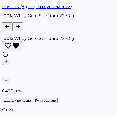
Почетна
/
Здравје и суплементи
/
100% Whey Gold Standard 2270 g
100% Whey Gold Standard 2270 g
1
6
.
4
9
0
д
е
н
.
Додади во корпа
Купи веднаш
Опис