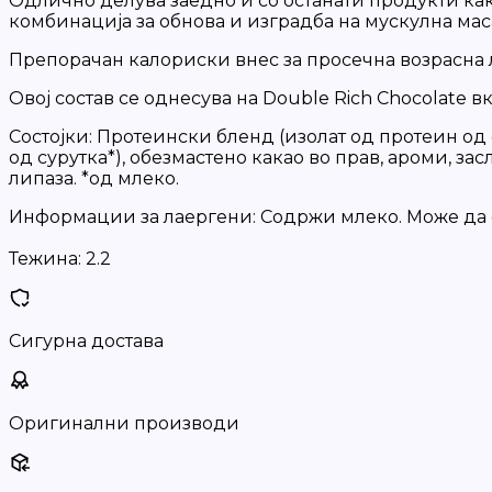
Одлично делува заедно и со останати продукти как
комбинација за обнова и изградба на мускулна мас
Препорачан калориски внес за просечна возрасна ли
Овој состав се однесува на Double Rich Chocolate 
Состојки: Протеински бленд (изолат од протеин од 
од сурутка*), обезмастено какао во прав, ароми, зас
липаза. *од млеко.
Информации за лаергени: Содржи млеко. Може да со
Тежина:
2.2
Сигурна достава
Оригинални производи