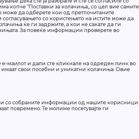
ување дека сте ја разбрале и сте се согласиле со
 има копче “Поставки за колачиња„ со цел вие самите
но може да одберете кои од претпочитаните
и согласувањето со користењето на истите може да
лачиња ќе ги задржите, а кои не сакате да ги
лачињата. За повеќе информации проверете во
 е-маилот и дали сте кликнале на одреден линк во
а имаат свои посебни и уникатни колачиња. Овие
рави со собраните информации од нашите корисници.
аат повремено. Те молиме посетувајте ги