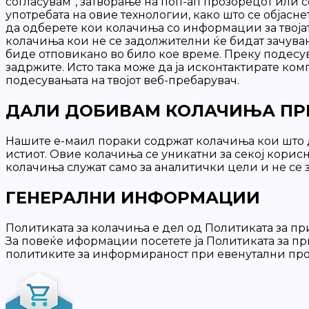
согласувам”, затворање на поп-ап прозорецот или с
употребата на овие технологии, како што се објасн
да одберете кои колачиња со информации за твојат
колачиња кои не се задолжителни ќе бидат зачуван
биде отповикано во било кое време. Преку подесув
задржите. Исто така може да ја исконтактирате ком
подесувањата на твојот веб-пребарувач.
ДАЛИ ДОБИВАМ КОЛАЧИЊА ПРЕ
Нашите е-маил пораки содржат колачиња кои што д
истиот. Овие колачиња се уникатни за секој кори
колачиња служат само за аналитички цели и не се з
ГЕНЕРАЛНИ ИНФОРМАЦИИ
Политиката за колачиња е дел од Политиката за п
За повеќе иформации посетете ја Политиката за пр
политиките за информираност при евенутални пр