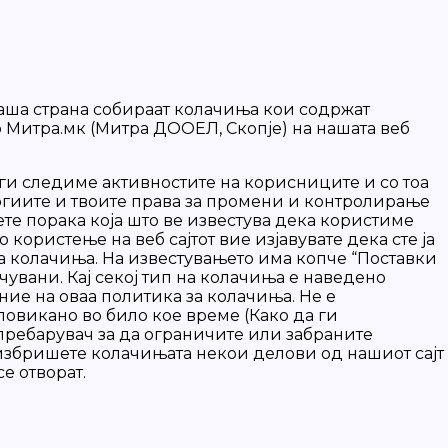
 наша страна собираат колачиња кои содржат
о Митра.мк (Митра ДООЕЛ, Скопје) на нашата веб
ги следиме активностите на корисниците и со тоа
огиите и твоите права за промени и контролирање
ете порака која што ве известува дека користиме
користење на веб сајтот вие изјавувате дека сте ја
 за колачиња. На известувањето има копче “Поставки
чувани. Кај секој тип на колачиња е наведено
ние на оваа политика за колачиња. Не е
овикано во било кое време (Како да ги
 пребарувач за да ограничите или забраните
 избришете колачињата некои делови од нашиот сајт
е отворат.