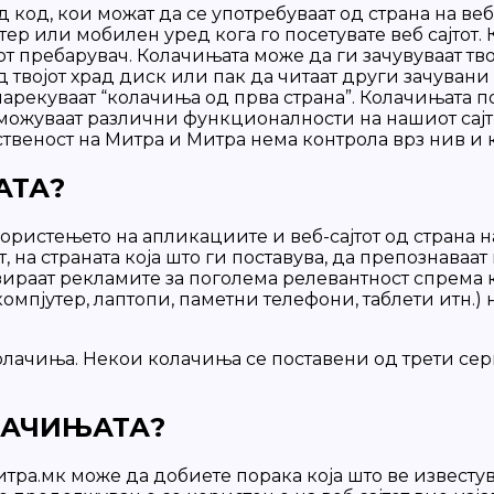
д код, кои можат да се употребуваат од страна на в
тер или мобилен уред кога го посетувате веб сајтот. К
јот пребарувач. Колачињата може да ги зачувуваат
твојот храд диск или пак да читаат други зачувани 
 нарекуваат “колачиња од прва страна”. Колачињата 
озможуваат различни функционалности на нашиот сај
твеност на Митра и Митра нема контрола врз нив и к
АТА?
ористењето на апликациите и веб-сајтот од страна 
, на страната која што ги поставува, да препознава
изираат рекламите за поголема релевантност спрем
компјутер, лаптопи, паметни телефони, таблети итн.
лачиња. Некои колачиња се поставени од трети серв
ЛАЧИЊАТА?
 Митра.мк може да добиете порака која што ве извест