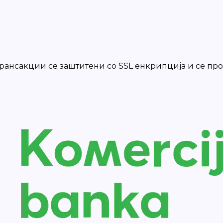
 трансакции се заштитени со SSL енкрипција и се п