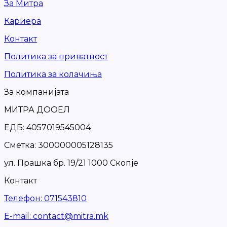
За Митра
Кариера
Контакт
Политика за приватност
Политика за колачиња
За компанијата
МИТРА ДООЕЛ
ЕДБ: 4057019545004
Сметка: 300000005128135
ул. Прашка бр. 19/21 1000 Скопје
Контакт
Телефон
:
071543810
Е-mail
:
contact@mitra.mk