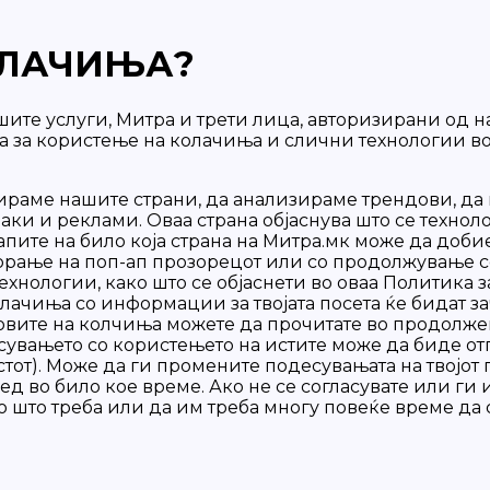
ОЛАЧИЊА?
нашите услуги, Митра и трети лица, авторизирани од
ата за користење на колачиња и слични технологии в
ираме нашите страни, да анализираме трендови, да 
 и реклами. Оваа страна објаснува што се технол
тапите на било која страна на Митра.мк може да доби
ворање на поп-ап прозорецот или со продолжување со 
 технологии, како што се објаснети во оваа Политика
лачиња со информации за твојата посета ќе бидат за
повите на колчиња можете да прочитате во продолже
увањето со користењето на истите може да биде отп
тот). Може да ги промените подесувањата на твојот
ед во било кое време. Ако не се согласувате или ги
 што треба или да им треба многу повеќе време да с