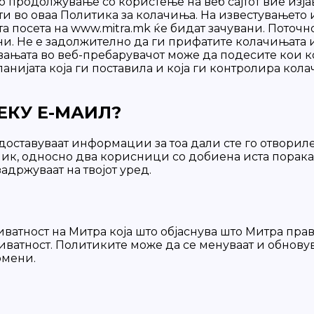
о продолжување со користење на веб сајтот вие изјав
ети во оваа Политика за колачиња. На известувањето
а посета на www.mitra.mk ќе бидат зачувани. Поточ
и. Не е задолжително да ги прифатите колачињата 
ањата во веб-пребарувачот може да подесите кои ко
панијата која ги поставила и која ги контролира ко
КУ Е-МАИЛ?
оставуваат информации за тоа дали сте го отвориле
сник, односно два корисници со добиена иста порак
адржуваат на твојот уред.
риватност на Митра која што објаснува што Митра п
иватност. Политиките може да се менуваат и обновув
омени.