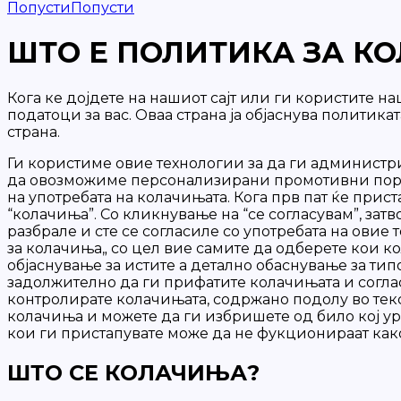
Попусти
Попусти
ШТО Е ПОЛИТИКА ЗА К
Кога ке дојдете на нашиот сајт или ги користите 
податоци за вас. Оваа страна ја објаснува политик
страна.
Ги користиме овие технологии за да ги администр
да овозможиме персонализирани промотивни пораки
на употребата на колачињата. Кога прв пат ќе прис
“колачиња”. Со кликнување на “се согласувам”, зат
разбрале и сте се согласиле со употребата на овие
за колачиња„ со цел вие самите да одберете кои ко
објаснување за истите а детално обаснување за ти
задолжително да ги прифатите колачињата и соглас
контролирате колачињата, содржано подолу во текс
колачиња и можете да ги избришете од било кој ур
кои ги пристапувате може да не фукционираат како
ШТО СЕ КОЛАЧИЊА?