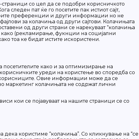
еб-страници со цел да се подобри корисничкото
ога следен пат ќе го посетите пак истиот сајт,
 твоите преференции и други информации но не
фајлови за колачиња од други сајтови. Колачињата
поставени од други страни се нарекуваат “колачиња
т како (рекламирање, фукнции на социјални
ако тоа ке бидат истите искористени.
на посетителите како и за оптимизирање на
ат корисничките уреди на користење во споредба со
а корисниците. Овие информации може да се
) но маркетинг колачињата не содржат лични
иси кои се појавуваат на нашите страници се со
ува дека користиме “колачиња”. Со кликнување на “се