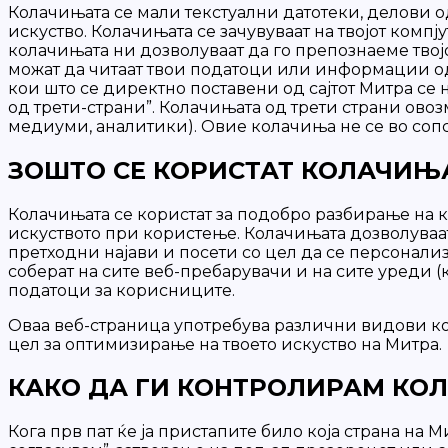
Колачињата се мали текстуални датотеки, делови о
искуство. Колачињата се зачувуваат на твојот компју
колачињата ни дозволуваат да го препознаеме тво
можат да читаат твои податоци или информации од 
кои што се директно поставени од сајтот Митра се
од трети-страни”. Колачињата од трети страни ов
медиуми, аналитики). Овие колачиња не се во сопс
ЗОШТО СЕ КОРИСТАТ КОЛАЧИЊ
Колачињата се користат за подобро разбирање на к
искуството при користење. Колачињата дозволуваат
претходни најави и посети со цел да се персонал
соберат на сите веб-пребарувачи и на сите уреди (
податоци за корисниците.
Оваа веб-страница употребува различни видови ко
цел за оптимизирање на твоето искуство на Митра.
КАКО ДА ГИ КОНТРОЛИРАМ КО
Кога прв пат ќе ја пристапите било која страна на