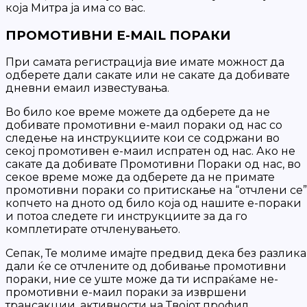
која Митра ја има со вас.
ПРОМОТИВНИ E-MAIL ПОРАКИ
При самата регистрација вие имате можност да
одберете дали сакате или не сакате да добивате
дневни емаил известувања.
Во било кое време можете да одберете да не
добивате промотивни е-маил пораки од нас со
следење на инструкциите кои се содржани во
секој промотивен е-маил испратен од нас. Ако не
сакате да добивате Промотивни Пораки од нас, во
секое време може да одберете да не примате
промотивни пораки со притискање на “отчлени се”
копчето на дното од било која од нашите е-пораки
и потоа следете ги инструкциите за да го
комплетирате отчленувањето.
Сепак, Те молиме имајте предвид дека без разлика
дали ќе се отчлените од добивање промотивни
пораки, ние се уште може да ти испраќаме не-
промотивни е-маил пораки за извршени
трансакции, активности на Твојот профил,