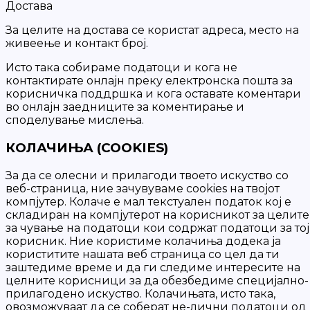
Достава
За целите на достава се користат адреса, место на
живеење и контакт број.
Исто така собираме податоци и кога не
контактирате онлајн преку електронска пошта за
корисничка поддршка и кога оставате коментари
во онлајн заедниците за коментирање и
споделување мислења.
КОЛАЧИЊА (COOKIES)
За да се олесни и прилагоди твоето искуство со
веб-страница, ние зачувуваме cookies на твојот
компјутер. Колаче е мал текстуален податок кој е
складиран на компјутерот на корисникот за целите
за чување на податоци кои содржат податоци за тој
корисник. Ние користиме колачиња додека ја
користитите нашата веб страница со цел да ти
заштедиме време и да ги следиме интересите на
целните корисници за да обезбедиме специјално-
прилагодено искуство. Колачињата, исто така,
овозможуваат да се соберат не-лични податоци од