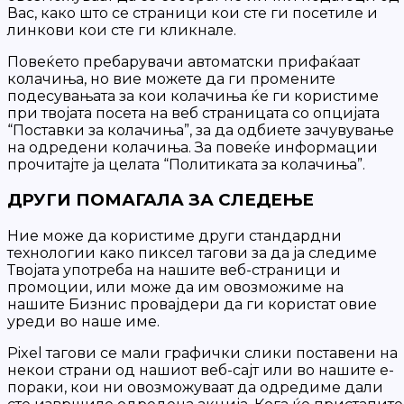
Вас, како што се страници кои сте ги посетиле и
линкови кои сте ги кликнале.
Повеќето пребарувачи автоматски прифаќаат
колачиња, но вие можете да ги промените
подесувањата за кои колачиња ќе ги користиме
при твојата посета на веб страницата со опцијата
“Поставки за колачиња”, за да одбиете зачувување
на одредени колачиња. За повеќе информации
прочитајте ја целата “Политиката за колачиња”.
ДРУГИ ПОМАГАЛА ЗА СЛЕДЕЊЕ
Ние може да користиме други стандардни
технологии како пиксел тагови за да ја следиме
Твојата употреба на нашите веб-страници и
промоции, или може да им овозможиме на
нашите Бизнис провајдери да ги користат овие
уреди во наше име.
Pixel тагови се мали графички слики поставени на
некои страни од нашиот веб-сајт или во нашите е-
пораки, кои ни овозможуваат да одредиме дали