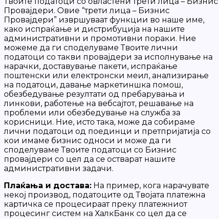
Твоите податоци со овластени трети лица – Бизнис
Провајдери. Овие “трети лица – Бизнис
Провајдери” извршуваат функции во наше име,
како испраќање и дистрибуција на нашите
административни и промотивни пораки. Ние
можеме да ги споделуваме Твоите лични
податоци со такви провајдери за исполнување на
нарачки, доставување пакети, испраќање
поштенски или електронски меил, анализирање
на податоци, давање маркетиншка помош,
обезбедување резултати од пребарувања и
линкови, работење на вебсајтот, решавање на
проблеми или обезбедување на служба за
корисници. Ние, исто така, може да собираме
лични податоци од поединци и претпријатија со
кои имаме бизнис односи и може да ги
споделуваме Твоите податоци со Бизнис
провајдери со цел да се остварат нашите
административни задачи.
Плаќања и достава:
На пример, кога нарачувате
некој производ, податоците од Твојата платежна
картичка се процесираат преку платежниот
процесинг систем на ХалкБанк со цел да се