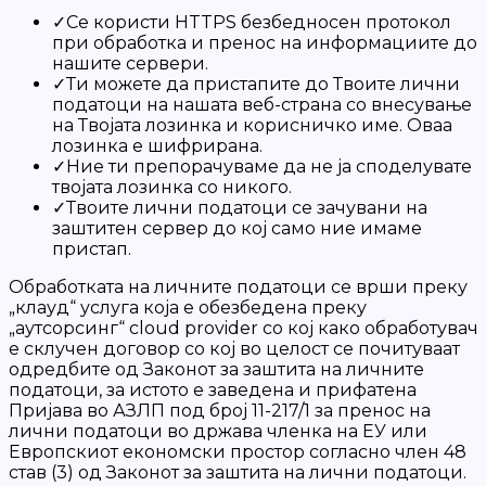
✓
Се користи HTTPS безбедносен протокол
при обработка и пренос на информациите до
нашите сервери.
✓
Ти можете да пристапите до Твоите лични
податоци на нашата веб-страна со внесување
на Твојата лозинка и корисничко име. Оваа
лозинка е шифрирана.
✓
Ние ти препорачуваме да не ја споделувате
твојата лозинка со никого.
✓
Твоите лични податоци се зачувани на
заштитен сервер до кој само ние имаме
пристап.
Oбработката на личните податоци се врши преку
„клауд“ услуга која е обезбедена преку
„аутсорсинг“ cloud provider со кој како обработувач
е склучен договор со кој во целост се почитуваат
одредбите од Законот за заштита на личните
податоци, за истото е заведена и прифатена
Пријава во АЗЛП под број 11-217/1 за пренос на
лични податоци во држава членка на ЕУ или
Европскиот економски простор согласно член 48
став (3) од Законот за заштита на лични податоци.