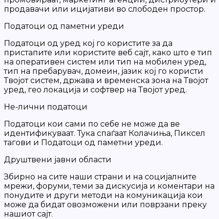
продавачи или ицијативи во слободен простор.
Податоци од паметни уреди
Податоци од уред кој го користите за да
пристапите или користите веб сајт, како што е тип
на оперативен систем или тип на мобилен уред,
тип на пребарувач, домеин, јазик кој го користи
Твојот систем, држава и временска зона на Твојот
уред, гео локација и софтвер на Твојот уред.
Не-лични податоци
Податоци кои сами по себе не може да ве
идентификуваат. Тука спаѓаат Колачиња, Пиксел
тагови и Податоци од паметни уреди.
Друштвени јавни области
Збирно на сите наши страни и на социјалните
мрежи, форуми, теми за дискусија и коментари на
понудите и други методи на комуникација кои
може да бидат овозможени или поврзани преку
нашиот сајт.