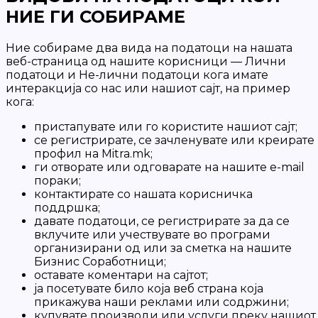
НИЕ ГИ СОБИРАМЕ
Ние собираме два вида на податоци на нашата
веб-страница од нашите корисници — Лични
податоци и Не-лични податоци кога имате
интеракција со нас или нашиот сајт, на пример
кога:
пристапувате или го користите нашиот сајт;
се регистрирате, се зачленувате или креирате
профил на Mitra.mk;
ги отворате или одговарате на нашите e-mail
пораки;
контактирате со нашата корисничка
поддршка;
давате податоци, се регистрирате за да се
вклучите или учествувате во програми
организирани од или за сметка на нашите
Бизнис Соработници;
оставате коментари на сајтот;
ја посетувате било која веб страна која
прикажува наши реклами или содржини;
купувате производи или услуги преку нашиот