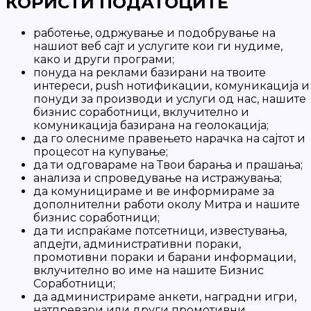
КОРИСТИ ПОДАТОЦИТЕ
работење, одржување и подобрување на
нашиот веб сајт и услугите кои ги нудиме,
како и други програми;
понуда на реклами базирани на твоите
интереси, push нотификации, комуникација и
понуди за производи и услуги од нас, нашите
бизнис соработници, вклучително и
комуникација базирана на геолокација;
да го олесниме правењето нарачка на сајтот и
процесот на купување;
да ти одговараме на Твои барања и прашања;
анализа и спроведување на истражувања;
да комуницираме и ве информираме за
дополнителни работи околу Митра и нашите
бизнис соработници;
да ти испраќаме потсетници, известувања,
апдејти, административни пораки,
промотивни пораки и барани информации,
вклучително во име на нашите Бизнис
Соработници;
да администрираме анкети, наградни игри,
натпревари или други промотивни