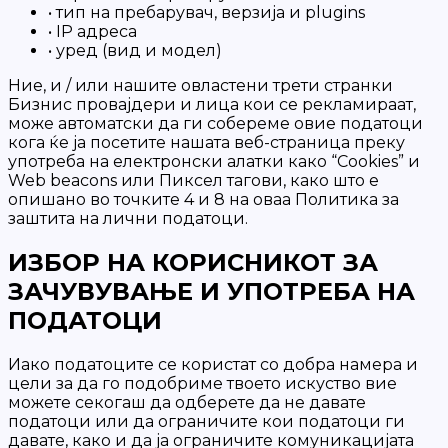
•
тип на пребарувач, верзија и plugins
•
IP адреса
•
уред (вид и модел)
Ние, и / или нашите овластени трети странки
Бизнис провајдери и лица кои се рекламираат,
може автоматски да ги собереме овие податоци
кога ќе ја посетите нашата веб-страница преку
употреба на електронски алатки како “Cookies” и
Web beacons или Пиксел тагови, како што е
опишано во точките 4 и 8 на оваа Политика за
заштита на лични податоци.
ИЗБОР НА КОРИСНИКОТ ЗА
ЗАЧУВУВАЊЕ И УПОТРЕБА НА
ПОДАТОЦИ
Иако податоците се користат со добра намера и
цели за да го подобриме твоето искуство вие
можете секогаш да одберете да не давате
податоци или да ограничите кои податоци ги
давате, како и да ја ограничите комуникацијата