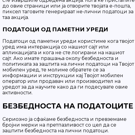
сте извршиле одредена акција. Кога ќе пристапите
до овие страници или ја отворите твојата е-пошта,
пиксел таговите генерираат не-лични податоци за
таа акција.
ПОДАТОЦИ ОД ПАМЕТНИ УРЕДИ
Податоци од паметни уреди користиме кога твојот
уред има интеракција со нашиот сајт или
апликацијата и кога не сте логирани на нашиот
сајт. Ако имате прашања околу безбедноста и
политиката за заштита на лични податоци на Твојот
мобилен уред, те молиме обратете се за
информации и инструкции кај Твојот мобилен
оператор или продавач или производител на
уредот за да научите како да ги подесувате овие
активности.
БЕЗБЕДНОСТА НА ПОДАТОЦИТЕ
Сериозно ја сфаќаме безбедноста и превземаме
бројни мерки на претпазливост со цел да се
заштити безбедноста на лични податоци.