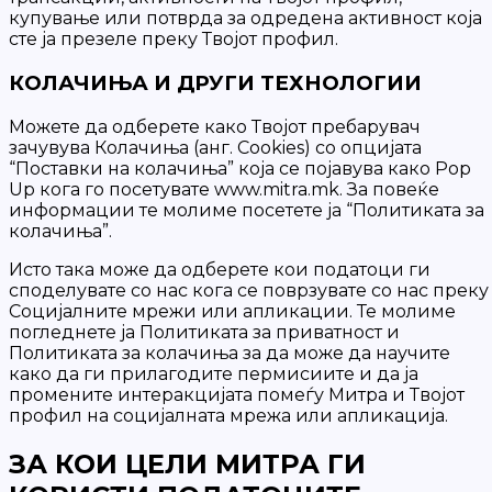
купување или потврда за одредена активност која
сте ја презеле преку Твојот профил.
КОЛАЧИЊА И ДРУГИ ТЕХНОЛОГИИ
Можете да одберете како Твојот пребарувач
зачувува Колачиња (анг. Cookies) со опцијата
“Поставки на колачиња” која се појавува како Pop
Up кога го посетувате www.mitra.mk. За повеќе
информации те молиме посетете ја “Политиката за
колачиња”.
Исто така може да одберете кои податоци ги
споделувате со нас кога се поврзувате со нас преку
Социјалните мрежи или апликации. Те молиме
погледнете ја Политиката за приватност и
Политиката за колачиња за да може да научите
како да ги прилагодите пермисиите и да ја
промените интеракцијата помеѓу Митра и Твојот
профил на социјалната мрежа или апликација.
ЗА КОИ ЦЕЛИ МИТРА ГИ