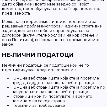
да го објавиме Твоето име заедно со Твојот
коментар, пред објавувањето на Твојот коментар
пред јавноста.
Може да ги користиме личните податоци и за
решавање проблеми/спорови, административни
задачи, контакт со тебе и спроведување на
договори (вклучително Услови на користење и
оваа Политика), во согласност со применливиот
закон.
НЕ-ЛИЧНИ ПОДАТОЦИ
Не-лични податоци се податоци кои не го
идентификуваат крајниот корисник.
•
URL на веб страницата која сте ја посетиле
пред да дојдете на нашата веб-страница
•
URL на веб страницата која сте ја посетиле по
напуштањето на нашата веб-страница
•
страници кои ги посетувате и времето
поминато на секоја страна
•
термини за пребарување