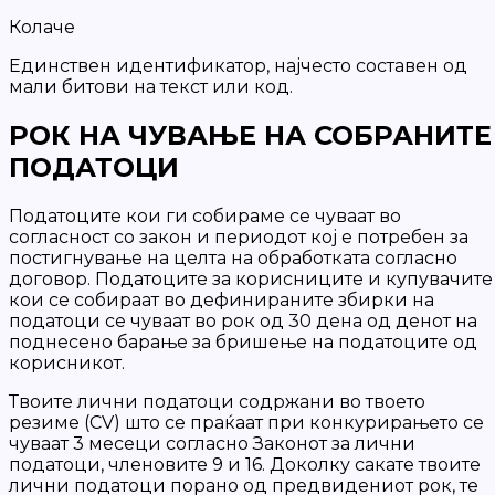
Колаче
Единствен идентификатор, најчесто составен од
мали битови на текст или код.
РОК НА ЧУВАЊЕ НА СОБРАНИТЕ
ПОДАТОЦИ
Податоците кои ги собираме се чуваат во
согласност со закон и периодот кој е потребен за
постигнување на целта на обработката согласно
договор. Податоците за корисниците и купувачите
кои се собираат во дефинираните збирки на
податоци се чуваат во рок од 30 дена од денот на
поднесено барање за бришење на податоците од
корисникот.
Твоите лични податоци содржани во твоето
резиме (CV) што се праќаат при конкурирањето се
чуваат 3 месеци согласно Законот за лични
податоци, членовите 9 и 16. Доколку сакате твоите
лични податоци порано од предвидениот рок, те