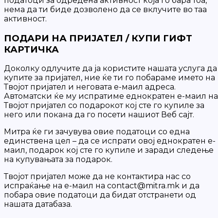
податоци за одредена активност која го бара тоа,
нема да ти биде дозволено да се вклучите во таа
активност.
ПОДАРИ НА ПРИЈАТЕЛ / КУПИ ГИФТ
КАРТИЧКА
Доколку одлучите да ја користите нашата услуга да
купите за пријател, ние ќе ти го побараме името на
Твојот пријател и неговата е-маил адреса.
Автоматски ќе му испратиме еднократен е-маил на
Твојот пријател со подарокот кој сте го купиле за
него или покана да го посети нашиот Веб сајт.
Митра ќе ги зачувува овие податоци со една
единствена цел – да се испрати овој еднократен е-
маил, подарок кој сте го купиле и заради следење
на купувањата за подарок.
Твојот пријател може да не контактира нас со
испраќање на е-маил на contact@mitra.mk и да
побара овие податоци да бидат отстранети од
нашата датабаза.