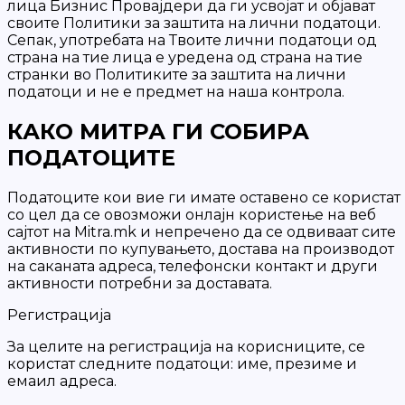
лица Бизнис Провајдери да ги усвојат и објават
своите Политики за заштита на лични податоци.
Сепак, употребата на Твоите лични податоци од
страна на тие лица е уредена од страна на тие
странки во Политиките за заштита на лични
податоци и не е предмет на наша контрола.
КАКО МИТРА ГИ СОБИРА
ПОДАТОЦИТЕ
Податоците кои вие ги имате оставено се користат
со цел да се овозможи онлајн користење на веб
сајтот на Mitra.mk и непречено да се одвиваат сите
активности по купувањето, достава на производот
на саканата адреса, телефoнски контакт и други
активности потребни за доставата.
Регистрација
За целите на регистрација на корисниците, се
користат следните податоци: име, презиме и
емаил адреса.