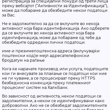
регистрација за специјални понуди од трети лица
преку вебсајтот (“Активности за Идентификација”),
може да побараме да обезбедите некои податоци
за Вас.
Не е задолжително за да се вклучите во некоја
активност која бара идентификација. Ако одберете
да се вклучите во некоја активност која бара
идентификација, може да побараме од тебе да
обезбедите одредени лични податоци.
име и презиме
поштенска адреса (вклучувајќи
поштенски код)
е-мејл адреса
телефонски
број
датум на раѓање
Кога ќе нарачате производ или услуга, податоците
кои ги внесувате за плаќање се податоци кои ние
не ги чуваме, а се процесираат преку HTTPS
безбедносна конекција преку платежниот
процесинг систем на ХалкБанк.
Во зависност од активноста, некои податоци се
задолжителни, а некои се идентификувани како
доброволни. Ако не се обезбедат задолжителните