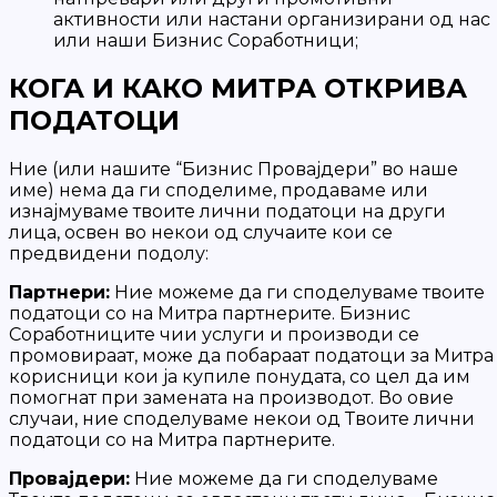
активности или настани организирани од нас
или наши Бизнис Соработници;
КОГА И КАКО МИТРА ОТКРИВА
ПОДАТОЦИ
Ние (или нашите “Бизнис Провајдери” во наше
име) нема да ги споделиме, продаваме или
изнајмуваме твоите лични податоци на други
лица, освен во некои од случаите кои се
предвидени подолу:
Партнери:
Ние можеме да ги споделуваме твоите
податоци со на Митра партнерите. Бизнис
Соработниците чии услуги и производи се
промовираат, може да побараат податоци за Митра
корисници кои ја купиле понудата, со цел да им
помогнат при замената на производот. Во овие
случаи, ние споделуваме некои од Твоите лични
податоци со на Митра партнерите.
Провајдери:
Ние можеме да ги споделуваме