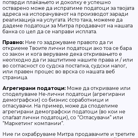
потврди плаќањето и доколку е успешно
остварено може да испратиме податоци за твојата
адреса на испорачувачот на производот заради
реализација на услугата. Исто така, можеме да
дадеме податоци за Митра продавачот на нашата
банка со цел да се направи исплата.
Правно:
Ние го задржуваме правото да ги
откриеме Твоите лични податоци ако тоа се бара
со закон и кога веруваме дека откривањето е
неопходно да ги заштитиме нашите права и / или
во согласност со судска постапка, судски налог,
или правен процес во врска со нашата веб
страница.
Агрегирани податоци:
Може да откриваме или
споделуваме Не-лични податоци (агрегирани
демографски) со бизнис соработници и
огласувачи. На пример, може да споделиме
агрегирани демографски податоци (во кои не
спаѓаат лични податоци), со “Огласувачи” или
“Маркетинг компании”.
Ние ги охрабруваме Митра продавачите и третите