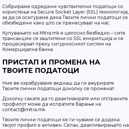
Собрираме одредени чувствителни податоци со
користење на Secure Socket Layer (SSL) технологија,
за да се осигураме дека Твоите лични податоци се
обезбедени како што се пренесуваат на нас.
Купувањето на Mitra.mk е целосно безбедно – сите
трансакции се заштитени со SSL енкрипција и се
процесираат преку сигурносниот систем на
Комерцијална банка.
ПРИСТАП И ПРОМЕНА НА
ТВОИТЕ ПОДАТОЦИ
Ние ве охрабруваме веднаш да ги ажурирате
Твоите лични податоци доколку се променат.
Доколку сакате да го деактивирате или отстраните
профилот може да испратите барање на
contact@mitra.mk.
Твоите лични податоци ќе ги чуваме се додека
твојот профил е активен. Сепак, деактивирањето на