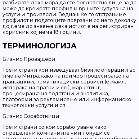
разбирате дека мора да сте полнолетно лице за да
може да креирате профил и вршите купувања на
услуги и производи. Веднаш ќе го отстраниме
профилот и податоците поврзани со него доколку
дојдеме до знаење дека истиот е на регистриран
корисник кој нема 18 години.
ТЕРМИНОЛОГИЈА
Бизнис Провајдери
Трети страни кои изведуваат бизнис операции во
име на Митра, како на пример процесирање на
трансацкии, комуникациски сервиси (е-маил,
испорака на пратки и сл.), маркетинг,
процесирање на податоци и аналитика,
платформи за рекламирање или информациско-
технолошки услуги и сл.
Бизнис Соработници
Трети страни со кои соработуваме како
определени компаниите чии понуди се
промовираат, маркетинг агенции, дистрибутери и