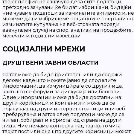
твојот профил не означува дека сите податоци
претходно зачувани ќе бидат избришани, бидејќи
ние чуваме податоци за изминатите активности, не
можеме да ги избришеме податоците поврзани со
изминатите купувања на веб-страната поради
евенутален случај на спор, анализи на продажбите,
месечни и годишни извештаи.
СОЦИЈАЛНИ МРЕЖИ
ДРУШТВЕНИ ЈАВНИ ОБЛАСТИ
Сајтот може да биде пристапен или да содржи
делови каде што можете јавно да споделите
информации, да комуницирате со други лица,
како што се форуми за дискусија или блогови.
Овие информации може да биде достапни на
други корисници и компании и може да се
појавуваат на други интернет страници или веб
пребарувања и затоа овие податоци може да се
читаат, собираат и користат од страна на други
лица. Ние немаме контрола над тоа кој го чита
твојот пост или она што другите корисници можат