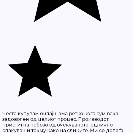
Често купувам онлајн, ама ретко кога сум вака
задоволен од целиот процес. Производот
пристигна побрзо од очекуваното, одлично
спакуван и токму како на сликите. Ми се допаѓа