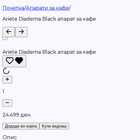
Почетна
/
Апарати за кафе
/
Ariete Diadema Black апарат за кафе
Ariete Diadema Black апарат за кафе
1
2
4
.
4
9
9
д
е
н
.
Додади во корпа
Купи веднаш
Опис