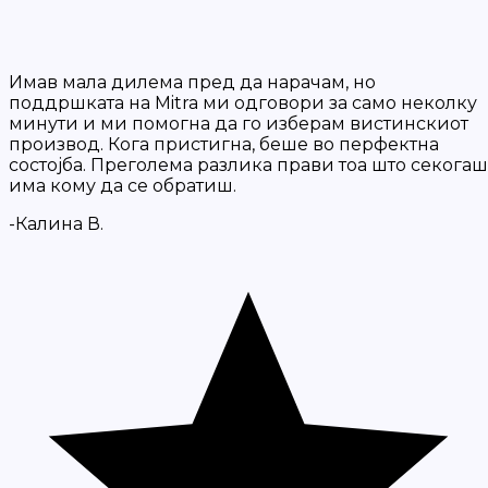
Имав мала дилема пред да нарачам, но
поддршката на Mitra ми одговори за само неколку
минути и ми помогна да го изберам вистинскиот
производ. Кога пристигна, беше во перфектна
состојба. Преголема разлика прави тоа што секогаш
има кому да се обратиш.
-Калина В.