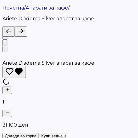
Почетна
/
Апарати за кафе
/
Ariete Diadema Silver апарат за кафе
Ariete Diadema Silver апарат за кафе
1
3
1
.
1
0
0
д
е
н
.
Додади во корпа
Купи веднаш