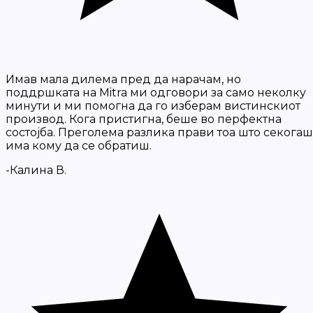
Имав мала дилема пред да нарачам, но
поддршката на Mitra ми одговори за само неколку
минути и ми помогна да го изберам вистинскиот
производ. Кога пристигна, беше во перфектна
состојба. Преголема разлика прави тоа што секогаш
има кому да се обратиш.
-Калина В.