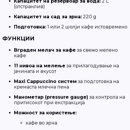
Капацитет на резервоар за вода:
2 L
(отстранлив)
Капацитет на сад за зрна:
220 g
Подготовка:
1 или 2 шолји кафе истовремено
ФУНКЦИИ
Вграден мелач за кафе
за свежо мелено
кафе
11 нивоа на мелење
за прилагодување на
јачината и вкусот
Maxi Cappuccino систем
за подготовка на
кремаста млечна пена
Манометар (pressure gauge)
за контрола на
притисокот при екстракција
Можност за користење:
кафе во зрна