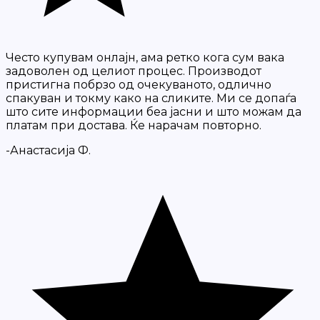
Често купувам онлајн, ама ретко кога сум вака
задоволен од целиот процес. Производот
пристигна побрзо од очекуваното, одлично
спакуван и токму како на сликите. Ми се допаѓа
што сите информации беа јасни и што можам да
платам при достава. Ќе нарачам повторно.
-Анастасија Ф.