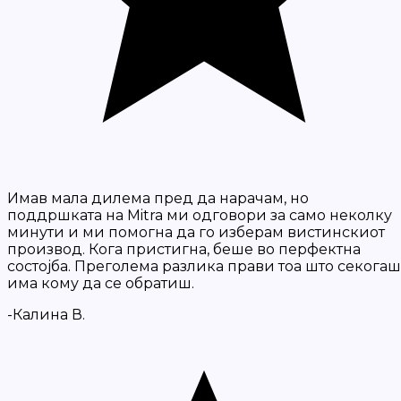
Имав мала дилема пред да нарачам, но
поддршката на Mitra ми одговори за само неколку
минути и ми помогна да го изберам вистинскиот
производ. Кога пристигна, беше во перфектна
состојба. Преголема разлика прави тоа што секогаш
има кому да се обратиш.
-Калина В.