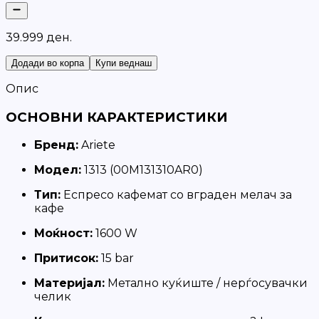
3
9
.
9
9
9
д
е
н
.
Додади во корпа
Купи веднаш
Опис
ОСНОВНИ КАРАКТЕРИСТИКИ
Бренд:
Ariete
Модел:
1313 (00M131310AR0)
Тип:
Еспресо кафемат со вграден мелач за
кафе
Моќност:
1600 W
Притисок:
15 bar
Материјал:
Метално куќиште / нерѓосувачки
челик