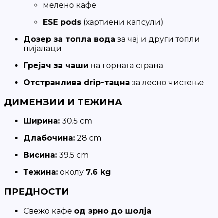
мелено кафе
ESE pods
(хартиени капсули)
Дозер за топла вода
за чај и други топли
пијалаци
Грејач за чаши
на горната страна
Отстранлива drip-тацна
за лесно чистење
ДИМЕНЗИИ И ТЕЖИНА
Ширина:
30.5 cm
Длабочина:
28 cm
Висина:
39.5 cm
Тежина:
околу
7.6 kg
ПРЕДНОСТИ
Свежо кафе
од зрно до шолја