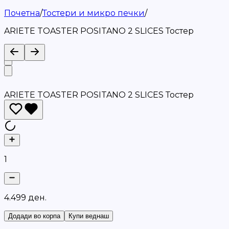
Почетна
/
Тостери и микро печки
/
ARIETE TOASTER POSITANO 2 SLICES Тостер
ARIETE TOASTER POSITANO 2 SLICES Тостер
1
4
.
4
9
9
д
е
н
.
Додади во корпа
Купи веднаш