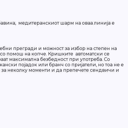
бавина, медитеранскиот шарм на оваа линија е
осебни прегради и можност за избор на степен на
т со помош на копче. Кришките автоматски се
раат максимална безбедност при употреба. Со
нски појадок или бранч со пријатели, но тоа не е
ње за неколку моменти и да препечете сендвичи и