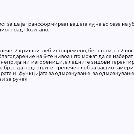
за да ја трансформираат вашата кујна во оаза на у
иот град Позитано.
e пече 2 кришки леб истовремено, без стеги, со 2 п
 благодарение на 6-те нивоа што можат да се избера
 непријатни изгореници, а ладните ѕидови гаранти
брзо да подготвите препечен леб за вашиот америка
ктивирате и функцијата за одмрзнување за одмрзнува
зи за ручек.