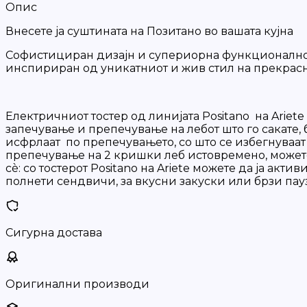
Опис
Внесете ја суштината на Позитано во вашата кујна
Софистициран дизајн и супериорна функционалност 
инспириран од уникатниот и жив стил на прекрасн
Електричниот тостер од линијата Positano на Ariet
запечување и препечување на лебот што го сакате,
исфрлаат по препечувањето, со што се избегнуваат
препечување на 2 кришки леб истовремено, можете 
сè: со тостерот Positano на Ariete можете да ја а
полнети сендвичи, за вкусни закуски или брзи пау
Сигурна достава
Оригинални производи