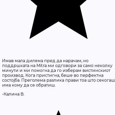
Имав мала дилема пред да нарачам, но
поддршката на Mitra ми одговори за само неколку
минути и ми помогна да го изберам вистинскиот
производ. Кога пристигна, беше во перфектна
состојба. Преголема разлика прави тоа што секогаш
има кому да се обратиш.
-Калина В.