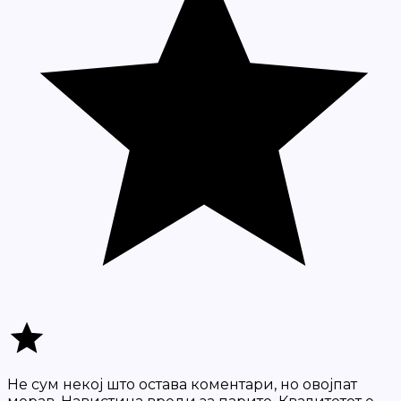
Не сум некој што остава коментари, но овојпат