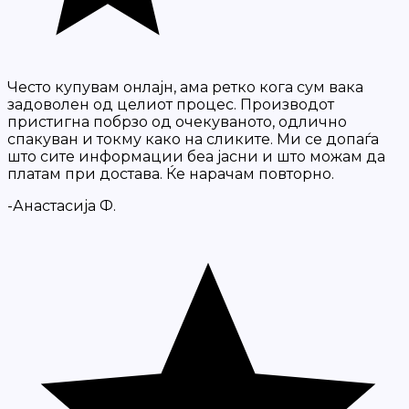
Често купувам онлајн, ама ретко кога сум вака
задоволен од целиот процес. Производот
пристигна побрзо од очекуваното, одлично
спакуван и токму како на сликите. Ми се допаѓа
што сите информации беа јасни и што можам да
платам при достава. Ќе нарачам повторно.
-Анастасија Ф.