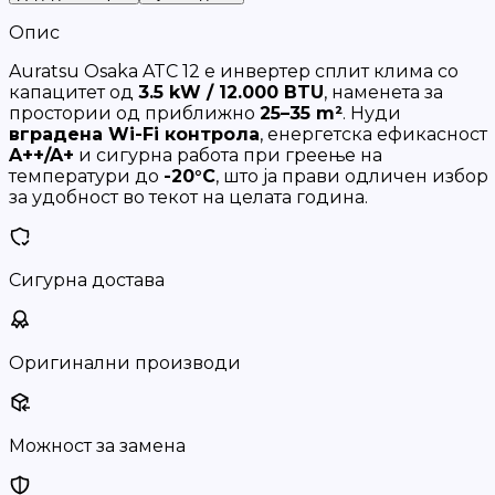
Опис
Auratsu Osaka ATC 12 е инвертер сплит клима со
капацитет од
3.5 kW / 12.000 BTU
, наменета за
простории од приближно
25–35 m²
. Нуди
вградена Wi-Fi контрола
, енергетска ефикасност
A++/A+
и сигурна работа при греење на
температури до
-20°C
, што ја прави одличен избор
за удобност во текот на целата година.
Сигурна достава
Оригинални производи
Можност за замена