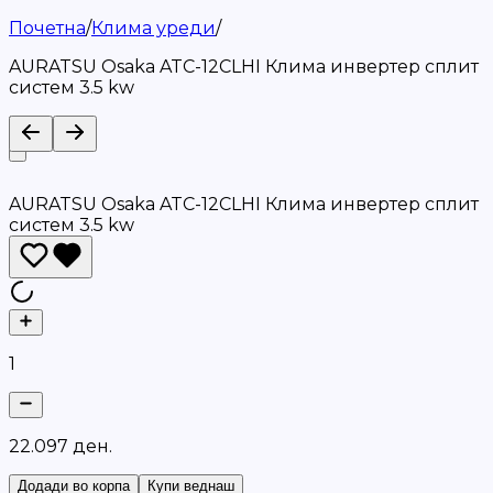
Почетна
/
Клима уреди
/
AURATSU Osaka ATC-12CLHI Клима инвертер сплит
систем 3.5 kw
AURATSU Osaka ATC-12CLHI Клима инвертер сплит
систем 3.5 kw
1
2
2
.
0
9
7
д
е
н
.
Додади во корпа
Купи веднаш