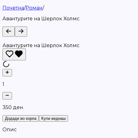
Почетна
/
Роман
/
Авантурите на Шерлок Холмс
Авантурите на Шерлок Холмс
1
3
5
0
д
е
н
.
Додади во корпа
Купи веднаш
Опис