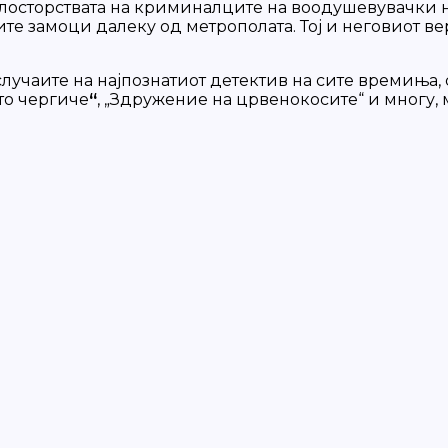
злосторствата на криминалците на воодушевувачки н
е замоци далеку од метрополата. Тој и неговиот вер
случаите на најпознатиот детектив на сите времиња,
ото чергиче
“
, „Здружение на црвенокосите“ и многу, 