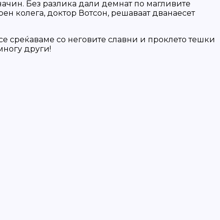
ачин. Без разлика дали демнат по магливите
ен колега, доктор Вотсон, решаваат дванаесет
 се среќаваме со неговите славни и проклето тешки
многу други!