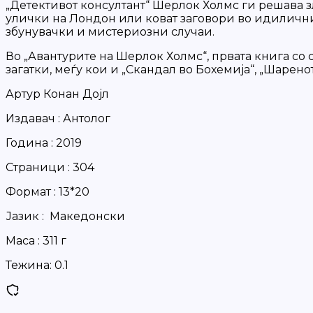
„Детективот консултант“ Шерлок Холмс ги решава 
улички на Лондон или коват заговори во идиличнит
збунувачки и мистериозни случаи.
Во „Авантурите на Шерлок Холмс“, првата книга со 
загатки, меѓу кои и „Скандал во Бохемија“, „Шарен
Артур Конан Дојл
Издавач : Антолог
Година : 2019
Страници : 304
Формат : 13*20
Јазик : Македонски
Маса : 311 г
Тежина:
0.1