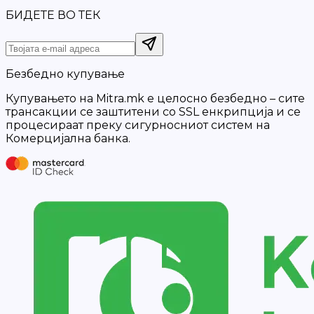
БИДЕТЕ ВО ТЕК
Безбедно купување
Купувањето на Mitra.mk е целосно безбедно – сите
трансакции се заштитени со SSL енкрипција и се
процесираат преку сигурносниот систем на
Комерцијална банка.