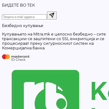
БИДЕТЕ ВО ТЕК
Безбедно купување
Купувањето на Mitra.mk е целосно безбедно – сите
трансакции се заштитени со SSL енкрипција и се
процесираат преку сигурносниот систем на
Комерцијална банка.