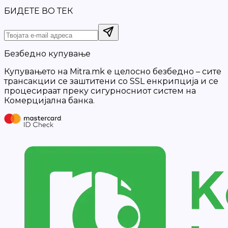
БИДЕТЕ ВО ТЕК
Безбедно купување
Купувањето на Mitra.mk е целосно безбедно – сите
трансакции се заштитени со SSL енкрипција и се
процесираат преку сигурносниот систем на
Комерцијална банка.