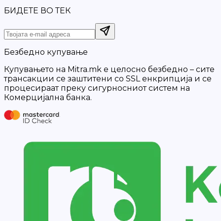
БИДЕТЕ ВО ТЕК
Безбедно купување
Купувањето на Mitra.mk е целосно безбедно – сите
трансакции се заштитени со SSL енкрипција и се
процесираат преку сигурносниот систем на
Комерцијална банка.