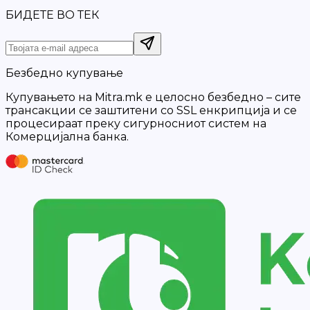
БИДЕТЕ ВО ТЕК
Безбедно купување
Купувањето на Mitra.mk е целосно безбедно – сите
трансакции се заштитени со SSL енкрипција и се
процесираат преку сигурносниот систем на
Комерцијална банка.