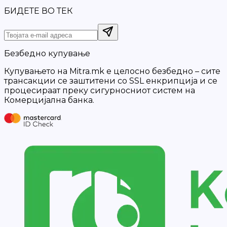
БИДЕТЕ ВО ТЕК
Безбедно купување
Купувањето на Mitra.mk е целосно безбедно – сите
трансакции се заштитени со SSL енкрипција и се
процесираат преку сигурносниот систем на
Комерцијална банка.