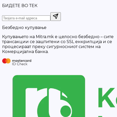
БИДЕТЕ ВО ТЕК
Безбедно купување
Купувањето на Mitra.mk е целосно безбедно – сите
трансакции се заштитени со SSL енкрипција и се
процесираат преку сигурносниот систем на
Комерцијална банка.