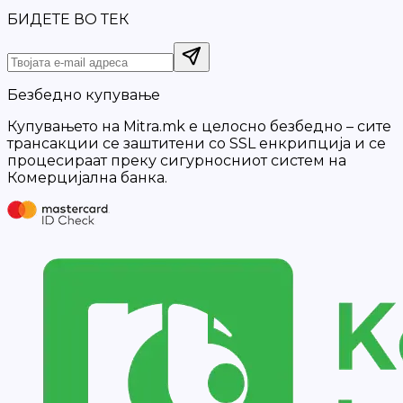
БИДЕТЕ ВО ТЕК
Безбедно купување
Купувањето на Mitra.mk е целосно безбедно – сите
трансакции се заштитени со SSL енкрипција и се
процесираат преку сигурносниот систем на
Комерцијална банка.