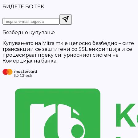
БИДЕТЕ ВО ТЕК
Безбедно купување
Купувањето на Mitra.mk е целосно безбедно – сите
трансакции се заштитени со SSL енкрипција и се
процесираат преку сигурносниот систем на
Комерцијална банка.