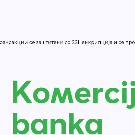
 трансакции се заштитени со SSL енкрипција и се п