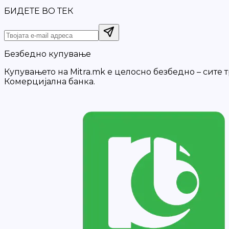
БИДЕТЕ ВО ТЕК
Безбедно купување
Купувањето на Mitra.mk е целосно безбедно – сите
Комерцијална банка.