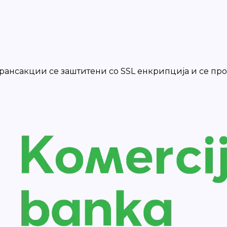
 трансакции се заштитени со SSL енкрипција и се п