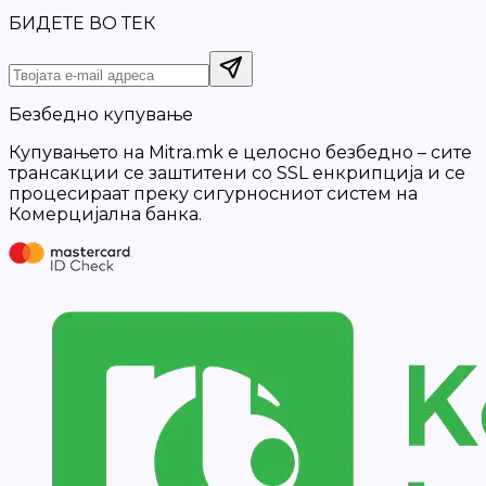
БИДЕТЕ ВО ТЕК
Безбедно купување
Купувањето на Mitra.mk е целосно безбедно – сите
трансакции се заштитени со SSL енкрипција и се
процесираат преку сигурносниот систем на
Комерцијална банка.