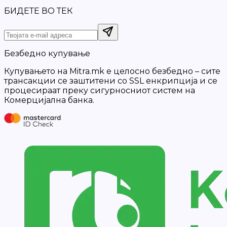
БИДЕТЕ ВО ТЕК
Безбедно купување
Купувањето на Mitra.mk е целосно безбедно – сите
трансакции се заштитени со SSL енкрипција и се
процесираат преку сигурносниот систем на
Комерцијална банка.