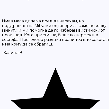
Имав мала дилема пред да нарачам, но
поддршката на Mitra ми одговори за само неколку
минути и ми помогна да го изберам вистинскиот
производ. Кога пристигна, беше во перфектна
состојба. Преголема разлика прави тоа што секогаш
има кому да се обратиш.
-Калина В.