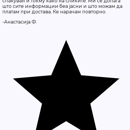
спакуван и токму како на сликите. Ми се допаѓа
што сите информации беа јасни и што можам да
платам при достава. Ќе нарачам повторно.
-Анастасија Ф.