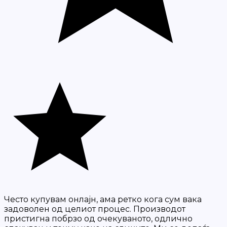
Често купувам онлајн, ама ретко кога сум вака
задоволен од целиот процес. Производот
пристигна побрзо од очекуваното, одлично