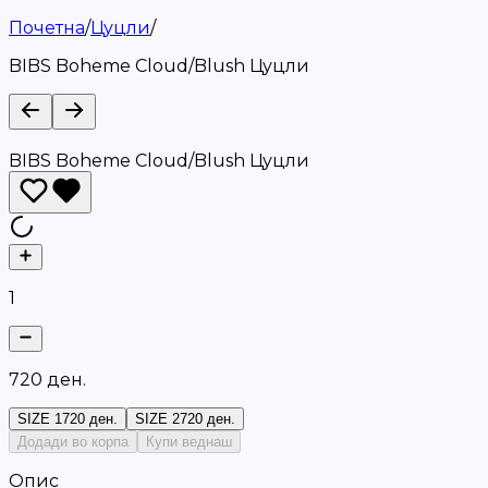
Почетна
/
Цуцли
/
BIBS Boheme Cloud/Blush Цуцли
BIBS Boheme Cloud/Blush Цуцли
1
7
2
0
д
е
н
.
SIZE 1
720 ден.
SIZE 2
720 ден.
Додади во корпа
Купи веднаш
Опис