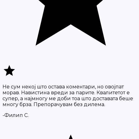
Не сум некој што остава коментари, но овојпат
морав. Навистина вреди за парите. Квалитетот е
супер, а најмногу ме доби тоа што доставата беше
многу брза. Препорачувам без дилема.
-Филип С.