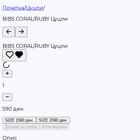
Почетна
/
Цуцли
/
BIBS CORAL/RUBY Цуцли
BIBS CORAL/RUBY Цуцли
1
5
9
0
д
е
н
.
SIZE 1
590 ден.
SIZE 2
590 ден.
Додади во корпа
Купи веднаш
Опис