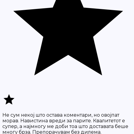
Не сум некој што остава коментари, но овојпат
морав. Навистина вреди за парите. Квалитетот е
супер, а најмногу ме доби тоа што доставата беше
многу брза. Препорачувам без дилема.