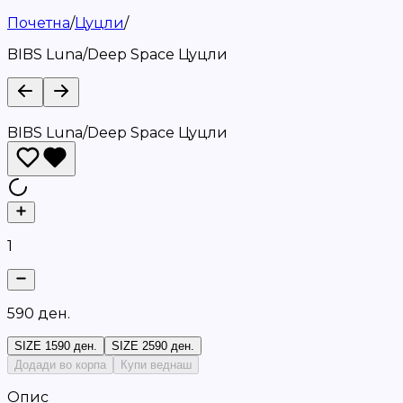
Почетна
/
Цуцли
/
BIBS Luna/Deep Space Цуцли
BIBS Luna/Deep Space Цуцли
1
5
9
0
д
е
н
.
SIZE 1
590 ден.
SIZE 2
590 ден.
Додади во корпа
Купи веднаш
Опис