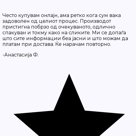
Често купувам онлајн, ама ретко кога сум вака
задоволен од целиот процес. Производот
пристигна побрзо од очекуваното, одлично
спакуван и токму како на сликите. Ми се допаѓа
што сите информации беа јасни и што можам да
платам при достава. Ќе нарачам повторно.
-Анастасија Ф.