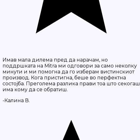
Имав мала дилема пред да нарачам, но
поддршката на Mitra ми одговори за само неколку
минути и ми помогна да го изберам вистинскиот
производ. Кога пристигна, беше во перфектна
состојба. Преголема разлика прави тоа што секогаш
има кому да се обратиш.
-Калина В.