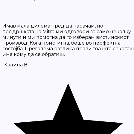
Имав мала дилема пред да нарачам, но
поддршката на Mitra ми одговори за само неколку
минути и ми помогна да го изберам вистинскиот
производ. Кога пристигна, беше во перфектна
состојба. Преголема разлика прави тоа што секогаш
има кому да се обратиш.
-Калина В.