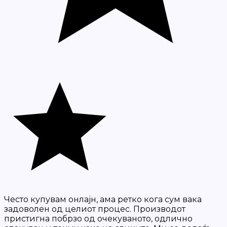
Често купувам онлајн, ама ретко кога сум вака
задоволен од целиот процес. Производот
пристигна побрзо од очекуваното, одлично