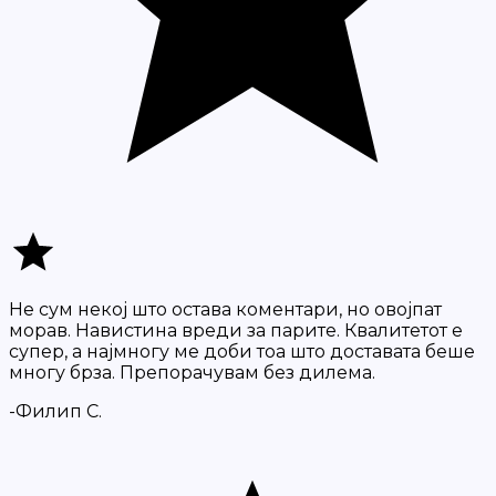
Не сум некој што остава коментари, но овојпат
морав. Навистина вреди за парите. Квалитетот е
супер, а најмногу ме доби тоа што доставата беше
многу брза. Препорачувам без дилема.
-Филип С.