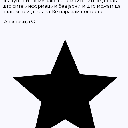
спакуван и токму како на сликите. Ми се допаѓа
што сите информации беа јасни и што можам да
платам при достава. Ќе нарачам повторно.
-Анастасија Ф.