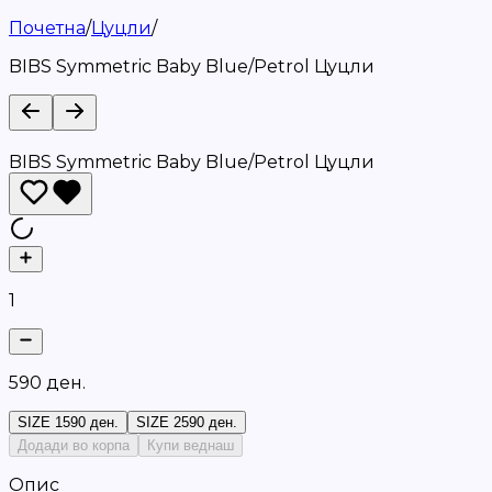
Почетна
/
Цуцли
/
BIBS Symmetric Baby Blue/Petrol Цуцли
BIBS Symmetric Baby Blue/Petrol Цуцли
1
5
9
0
д
е
н
.
SIZE 1
590 ден.
SIZE 2
590 ден.
Додади во корпа
Купи веднаш
Опис