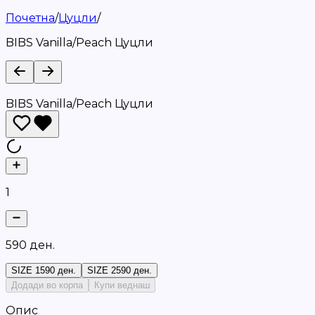
Почетна
/
Цуцли
/
BIBS Vanilla/Peach Цуцли
BIBS Vanilla/Peach Цуцли
1
5
9
0
д
е
н
.
SIZE 1
590 ден.
SIZE 2
590 ден.
Додади во корпа
Купи веднаш
Опис