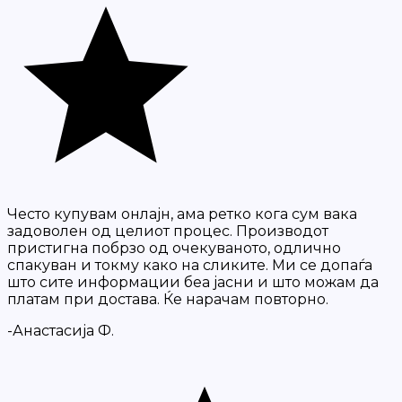
Често купувам онлајн, ама ретко кога сум вака
задоволен од целиот процес. Производот
пристигна побрзо од очекуваното, одлично
спакуван и токму како на сликите. Ми се допаѓа
што сите информации беа јасни и што можам да
платам при достава. Ќе нарачам повторно.
-Анастасија Ф.