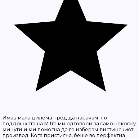
Имав мала дилема пред да нарачам, но
поддршката на Mitra ми одговори за само неколку
минути и ми помогна да го изберам вистинскиот
производ. Кога пристигна, беше во перфектна