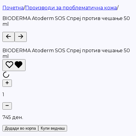
Почетна
/
Производи за проблематична кожа
/
BIODERMA Atoderm SOS Спреј против чешање 50
ml
BIODERMA Atoderm SOS Спреј против чешање 50
ml
1
7
4
5
д
е
н
.
Додади во корпа
Купи веднаш