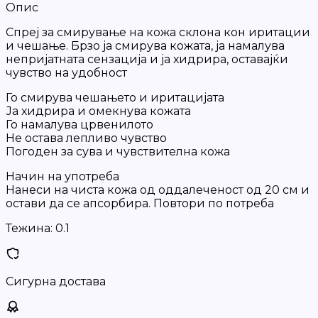
Опис
Спреј за смирување на кожа склона кон иритации
и чешање. Брзо ја смирува кожата, ја намалува
непријатната сензација и ја хидрира, оставајќи
чувство на удобност
Го смирува чешањето и иритацијата
Ја хидрира и омекнува кожата
Го намалува црвенилото
Не остава лепливо чувство
Погоден за сува и чувствителна кожа
Начин на употреба
Нанеси на чиста кожа од оддалеченост од 20 см и
остави да се апсорбира. Повтори по потреба
Тежина:
0.1
Сигурна достава