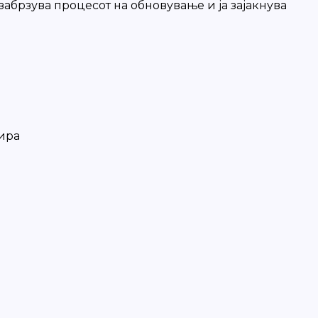
забрзува процесот на обновување и ја зајакнува
бира