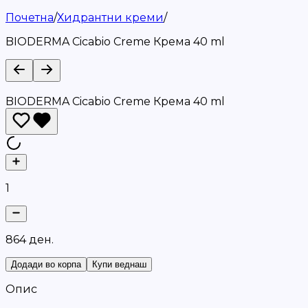
Почетна
/
Хидрантни креми
/
BIODERMA Cicabio Creme Крема 40 ml
BIODERMA Cicabio Creme Крема 40 ml
1
8
6
4
д
е
н
.
Додади во корпа
Купи веднаш
Опис