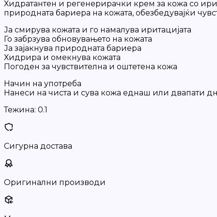
Хидратантен и регенерирачки крем за кожа со ирита
природната бариера на кожата, обезбедувајќи чувс
Ја смирува кожата и го намалува иритацијата
Го забрзува обновувањето на кожата
Ја зајакнува природната бариера
Хидрира и омекнува кожата
Погоден за чувствителна и оштетена кожа
Начин на употреба
Нанеси на чиста и сува кожа еднаш или двапати д
Тежина:
0.1
Сигурна достава
Оригинални производи