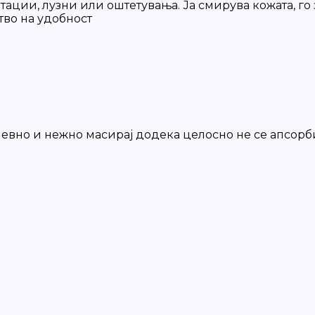
ции, лузни или оштетувања. Ја смирува кожата, го 
тво на удобност
невно и нежно масирај додека целосно не се апсор