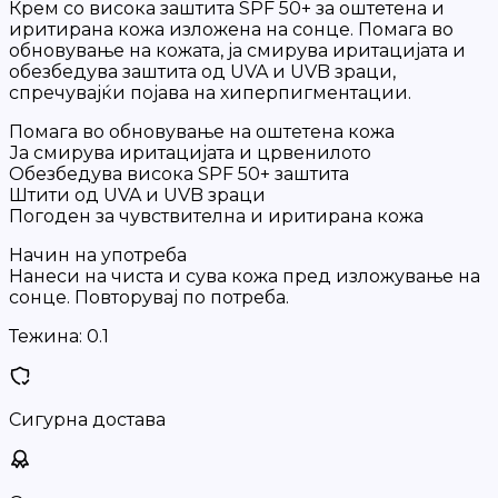
Крем со висока заштита SPF 50+ за оштетена и
иритирана кожа изложена на сонце. Помага во
обновување на кожата, ја смирува иритацијата и
обезбедува заштита од UVA и UVB зраци,
спречувајќи појава на хиперпигментации.
Помага во обновување на оштетена кожа
Ја смирува иритацијата и црвенилото
Обезбедува висока SPF 50+ заштита
Штити од UVA и UVB зраци
Погоден за чувствителна и иритирана кожа
Начин на употреба
Нанеси на чиста и сува кожа пред изложување на
сонце. Повторувај по потреба.
Тежина:
0.1
Сигурна достава