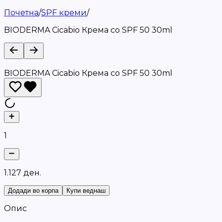
Почетна
/
SPF креми
/
BIODERMA Cicabio Крема со SPF 50 30ml
BIODERMA Cicabio Крема со SPF 50 30ml
1
1
.
1
2
7
д
е
н
.
Додади во корпа
Купи веднаш
Опис