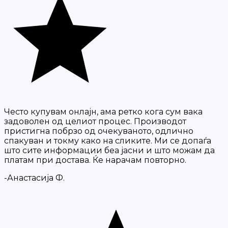
Често купувам онлајн, ама ретко кога сум вака
задоволен од целиот процес. Производот
пристигна побрзо од очекуваното, одлично
спакуван и токму како на сликите. Ми се допаѓа
што сите информации беа јасни и што можам да
платам при достава. Ќе нарачам повторно.
-Анастасија Ф.