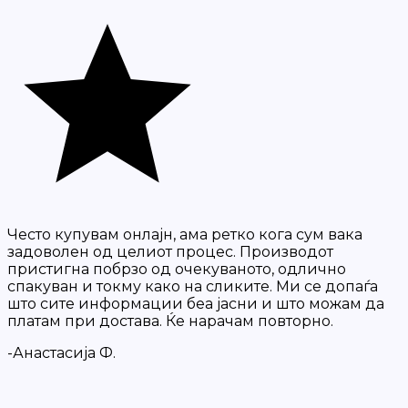
Често купувам онлајн, ама ретко кога сум вака
задоволен од целиот процес. Производот
пристигна побрзо од очекуваното, одлично
спакуван и токму како на сликите. Ми се допаѓа
што сите информации беа јасни и што можам да
платам при достава. Ќе нарачам повторно.
-Анастасија Ф.