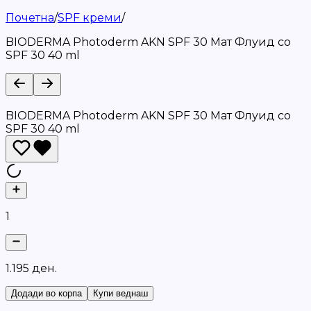
Почетна
/
SPF креми
/
BIODERMA Photoderm AKN SPF 30 Мат Флуид со
SPF 30 40 ml
BIODERMA Photoderm AKN SPF 30 Мат Флуид со
SPF 30 40 ml
1
1
.
1
9
5
д
е
н
.
Додади во корпа
Купи веднаш