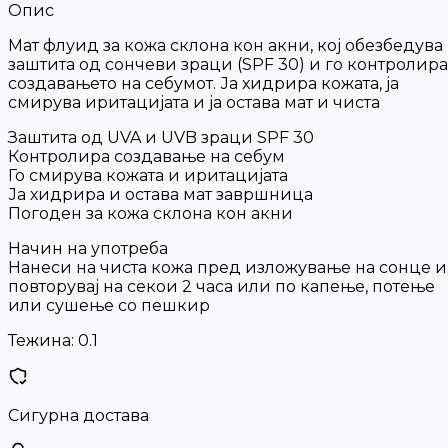
Опис
Мат флуид за кожа склона кон акни, кој обезбедува
заштита од сончеви зраци (SPF 30) и го контролира
создавањето на себумот. Ја хидрира кожата, ја
смирува иритацијата и ја остава мат и чиста
Заштита од UVA и UVB зраци SPF 30
Контролира создавање на себум
Го смирува кожата и иритацијата
Ја хидрира и остава мат завршница
Погоден за кожа склона кон акни
Начин на употреба
Нанеси на чиста кожа пред изложување на сонце и
повторувај на секои 2 часа или по капење, потење
или сушење со пешкир
Тежина:
0.1
Сигурна достава