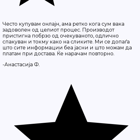
Често купувам онлајн, ама ретко кога сум вака
задоволен од целиот процес. Производот
пристигна побрзо од очекуваното, одлично
спакуван и токму како на сликите. Ми се допаѓа
што сите информации беа јасни и што можам да
платам при достава. Ќе нарачам повторно.
-Анастасија Ф.