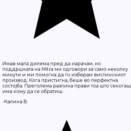
Имав мала дилема пред да нарачам, но
поддршката на Mitra ми одговори за само неколку
минути и ми помогна да го изберам вистинскиот
производ. Кога пристигна, беше во перфектна
состојба. Преголема разлика прави тоа што секогаш
има кому да се обратиш.
-Калина В.