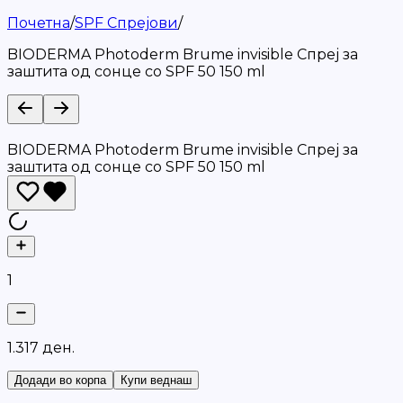
Почетна
/
SPF Спрејови
/
BIODERMA Photoderm Brume invisible Спреј за
заштита од сонце со SPF 50 150 ml
BIODERMA Photoderm Brume invisible Спреј за
заштита од сонце со SPF 50 150 ml
1
1
.
3
1
7
д
е
н
.
Додади во корпа
Купи веднаш