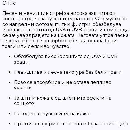
Опис
Лесен и невидлив спреј за висока заштита од
сонце погоден за чувствителна кожа. Формулиран
со напредни фотозаштитни филтри, обезбедува
ефикасна заштита од UVA и UVB зраци и помага да
се зачува здравјето на кожата. Неговата ултра лесна
текстура брзо се апсорбира без да остава бели
траги или лепливо чувство.
Обезбедува висока заштита од UVA и UVB
зраци
Невидлива и лесна текстура без бели траги
Брзо се апсорбира и не остава лепливо
чувство
Ја штити кожата од штетните ефекти на
сонцето
Погоден за чувствителна кожа
Практичен формат за лесна и брза апликација