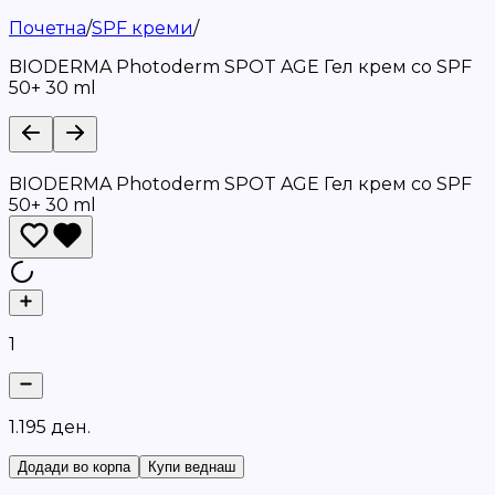
Почетна
/
SPF креми
/
BIODERMA Photoderm SPOT AGE Гел крем со SPF
50+ 30 ml
BIODERMA Photoderm SPOT AGE Гел крем со SPF
50+ 30 ml
1
1
.
1
9
5
д
е
н
.
Додади во корпа
Купи веднаш