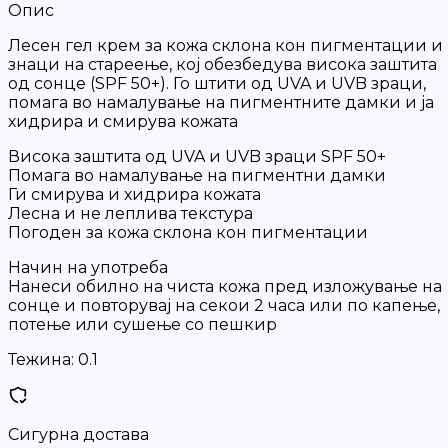
Опис
Лесен гел крем за кожа склона кон пигментации и
знаци на стареење, кој обезбедува висока заштита
од сонце (SPF 50+). Го штити од UVA и UVB зраци,
помага во намалување на пигментните дамки и ја
хидрира и смирува кожата
Висока заштита од UVA и UVB зраци SPF 50+
Помага во намалување на пигментни дамки
Ги смирува и хидрира кожата
Лесна и не леплива текстура
Погоден за кожа склона кон пигментации
Начин на употреба
Нанеси обилно на чиста кожа пред изложување на
сонце и повторувај на секои 2 часа или по капење,
потење или сушење со пешкир
Тежина:
0.1
Сигурна достава