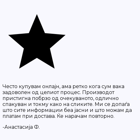
Често купувам онлајн, ама ретко кога сум вака
задоволен од целиот процес. Производот
пристигна побрзо од очекуваното, одлично
спакуван и токму како на сликите. Ми се допаѓа
што сите информации беа јасни и што можам да
платам при достава. Ќе нарачам повторно.
-Анастасија Ф.