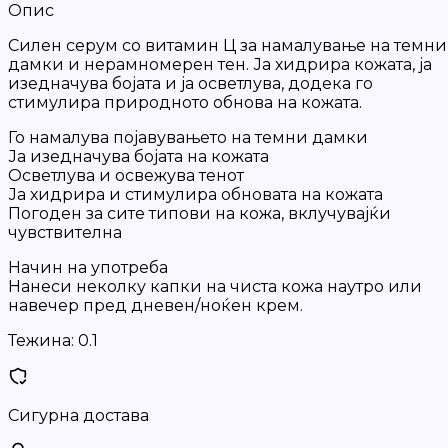
Опис
Силен серум со витамин Ц за намалување на темни
дамки и нерамномерен тен. Ја хидрира кожата, ја
изедначува бојата и ја осветлува, додека го
стимулира природното обнова на кожата.
Го намалува појавувањето на темни дамки
Ја изедначува бојата на кожата
Осветлува и освежува тенот
Ја хидрира и стимулира обновата на кожата
Погоден за сите типови на кожа, вклучувајќи
чувствителна
Начин на употреба
Нанеси неколку капки на чиста кожа наутро или
навечер пред дневен/ноќен крем.
Тежина:
0.1
Сигурна достава