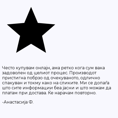
Често купувам онлајн, ама ретко кога сум вака
задоволен од целиот процес. Производот
пристигна побрзо од очекуваното, одлично
спакуван и токму како на сликите. Ми се допаѓа
што сите информации беа јасни и што можам да
платам при достава. Ќе нарачам повторно.
-Анастасија Ф.