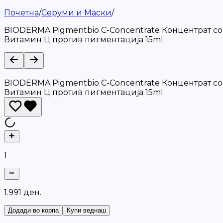
Почетна
/
Серуми и Маски
/
BIODERMA Pigmentbio C-Concentrate Концентрат со
Витамин Ц против пигментација 15ml
BIODERMA Pigmentbio C-Concentrate Концентрат со
Витамин Ц против пигментација 15ml
1
1
.
9
9
1
д
е
н
.
Додади во корпа
Купи веднаш