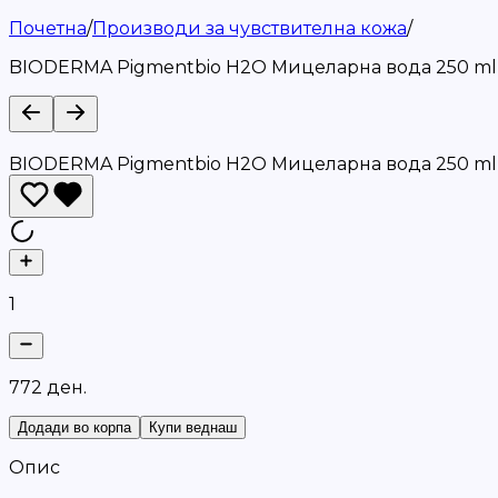
Почетна
/
Производи за чувствителна кожа
/
BIODERMA Pigmentbio H2O Мицеларна вода 250 ml
BIODERMA Pigmentbio H2O Мицеларна вода 250 ml
1
7
7
2
д
е
н
.
Додади во корпа
Купи веднаш
Опис