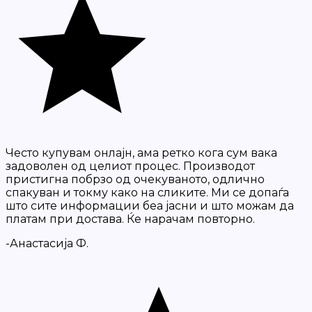
Често купувам онлајн, ама ретко кога сум вака
задоволен од целиот процес. Производот
пристигна побрзо од очекуваното, одлично
спакуван и токму како на сликите. Ми се допаѓа
што сите информации беа јасни и што можам да
платам при достава. Ќе нарачам повторно.
-Анастасија Ф.