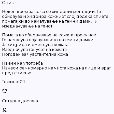
Опис
Ноќен крем за кожа со хиперпигментации. Го
обновува и хидрира кожниот слој додека спиете,
помагајќи во намалување на темни дамки и
изедначување на тенот.
Помага во обновување на кожата преку ноќ
Го намалува појавувањето на темни дамки
Ја хидрира и омекнува кожата
Изедначува тонусот на кожата
Погоден за чувствителна кожа
Начин на употреба
Нанеси рамномерно на чиста кожа на лице и врат
пред спиење.
Тежина:
0.1
Сигурна достава