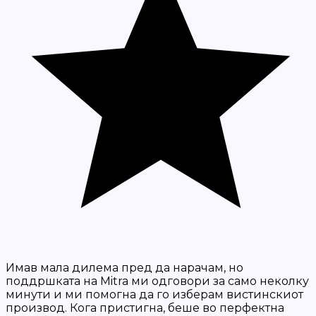
Имав мала дилема пред да нарачам, но
поддршката на Mitra ми одговори за само неколку
минути и ми помогна да го изберам вистинскиот
производ. Кога пристигна, беше во перфектна