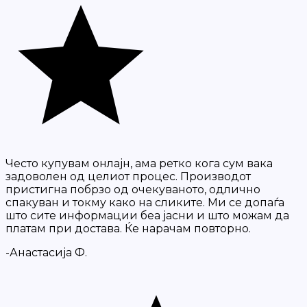
Често купувам онлајн, ама ретко кога сум вака
задоволен од целиот процес. Производот
пристигна побрзо од очекуваното, одлично
спакуван и токму како на сликите. Ми се допаѓа
што сите информации беа јасни и што можам да
платам при достава. Ќе нарачам повторно.
-Анастасија Ф.