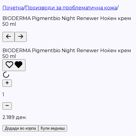
Почетна
/
Производи за проблематична кожа
/
BIODERMA Pigmentbio Night Renewer Ноќен крем
50 ml
BIODERMA Pigmentbio Night Renewer Ноќен крем
50 ml
1
2
.
1
8
9
д
е
н
.
Додади во корпа
Купи веднаш