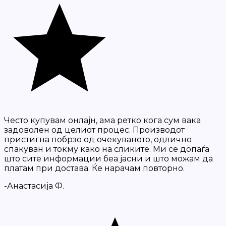
Често купувам онлајн, ама ретко кога сум вака
задоволен од целиот процес. Производот
пристигна побрзо од очекуваното, одлично
спакуван и токму како на сликите. Ми се допаѓа
што сите информации беа јасни и што можам да
платам при достава. Ќе нарачам повторно.
-Анастасија Ф.