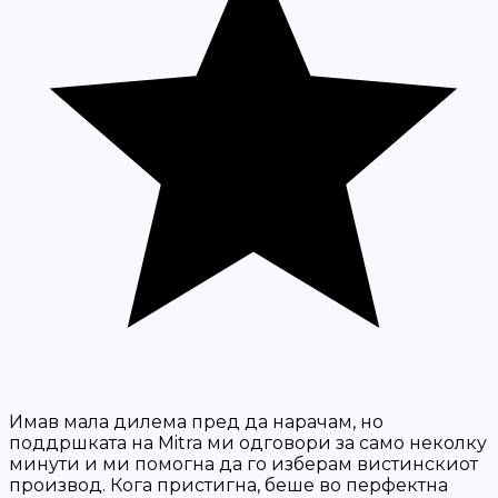
Имав мала дилема пред да нарачам, но
поддршката на Mitra ми одговори за само неколку
минути и ми помогна да го изберам вистинскиот
производ. Кога пристигна, беше во перфектна