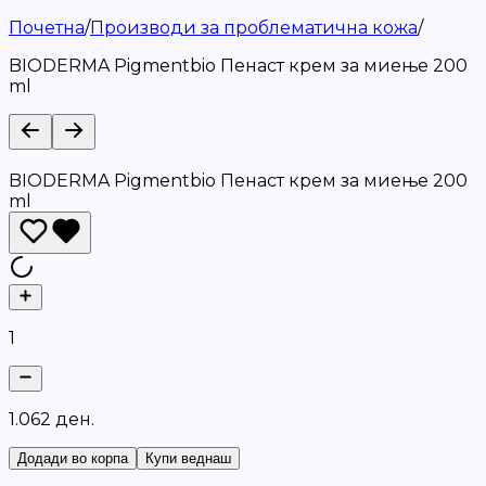
Почетна
/
Производи за проблематична кожа
/
BIODERMA Pigmentbio Пенаст крем за миење 200
ml
BIODERMA Pigmentbio Пенаст крем за миење 200
ml
1
1
.
0
6
2
д
е
н
.
Додади во корпа
Купи веднаш