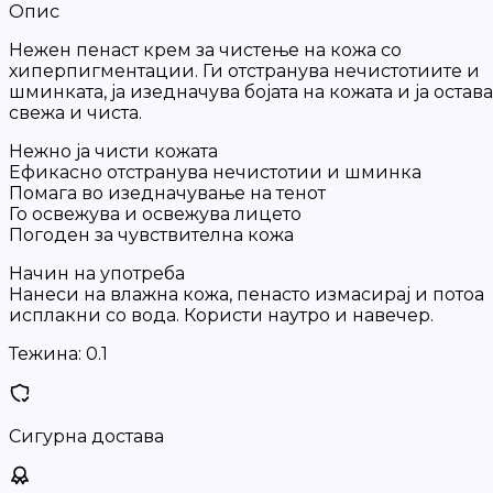
Опис
Нежен пенаст крем за чистење на кожа со
хиперпигментации. Ги отстранува нечистотиите и
шминката, ја изедначува бојата на кожата и ја остава
свежа и чиста.
Нежно ја чисти кожата
Ефикасно отстранува нечистотии и шминка
Помага во изедначување на тенот
Го освежува и освежува лицето
Погоден за чувствителна кожа
Начин на употреба
Нанеси на влажна кожа, пенасто измасирај и потоа
исплакни со вода. Користи наутро и навечер.
Тежина:
0.1
Сигурна достава