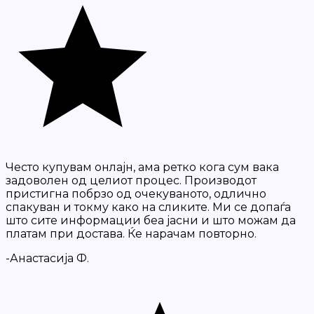
Често купувам онлајн, ама ретко кога сум вака
задоволен од целиот процес. Производот
пристигна побрзо од очекуваното, одлично
спакуван и токму како на сликите. Ми се допаѓа
што сите информации беа јасни и што можам да
платам при достава. Ќе нарачам повторно.
-Анастасија Ф.