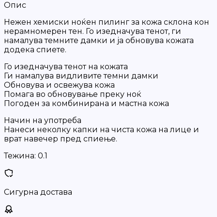
Опис
Нежен хемиски ноќен пилинг за кожа склона кон
нерамномерен тен. Го изедначува тенот, ги
намалува темните дамки и ја обновува кожата
додека спиете.
Го изедначува тенот на кожата
Ги намалува видливите темни дамки
Обновува и освежува кожа
Помага во обновување преку ноќ
Погоден за комбинирана и мастна кожа
Начин на употреба
Нанеси неколку капки на чиста кожа на лице и
врат навечер пред спиење.
Тежина:
0.1
Сигурна достава