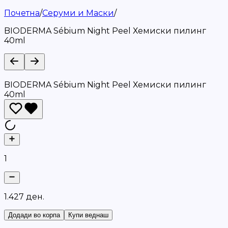
Почетна
/
Серуми и Маски
/
BIODERMA Sébium Night Peel Хемиски пилинг
40ml
BIODERMA Sébium Night Peel Хемиски пилинг
40ml
1
1
.
4
2
7
д
е
н
.
Додади во корпа
Купи веднаш