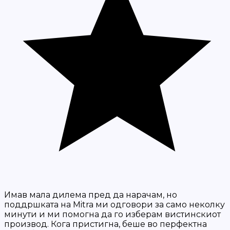
Имав мала дилема пред да нарачам, но
поддршката на Mitra ми одговори за само неколку
минути и ми помогна да го изберам вистинскиот
производ. Кога пристигна, беше во перфектна