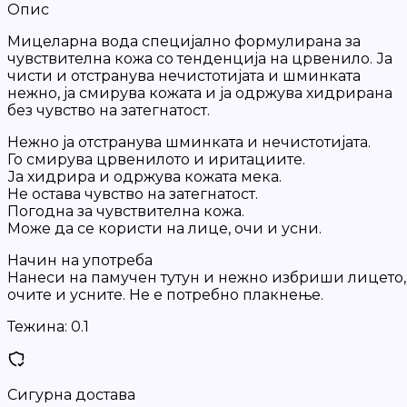
Опис
Мицеларна вода специјално формулирана за
чувствителна кожа со тенденција на црвенило. Ја
чисти и отстранува нечистотијата и шминката
нежно, ја смирува кожата и ја одржува хидрирана
без чувство на затегнатост.
Нежно ја отстранува шминката и нечистотијата.
Го смирува црвенилото и иритациите.
Ја хидрира и одржува кожата мека.
Не остава чувство на затегнатост.
Погодна за чувствителна кожа.
Може да се користи на лице, очи и усни.
Начин на употреба
Нанеси на памучен тутун и нежно избриши лицето,
очите и усните. Не е потребно плакнење.
Тежина:
0.1
Сигурна достава