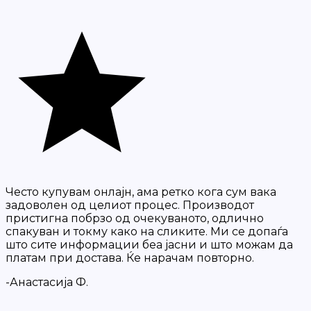
Често купувам онлајн, ама ретко кога сум вака
задоволен од целиот процес. Производот
пристигна побрзо од очекуваното, одлично
спакуван и токму како на сликите. Ми се допаѓа
што сите информации беа јасни и што можам да
платам при достава. Ќе нарачам повторно.
-Анастасија Ф.