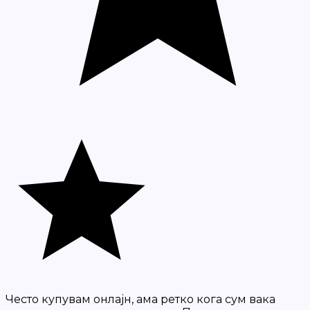
Често купувам онлајн, ама ретко кога сум вака