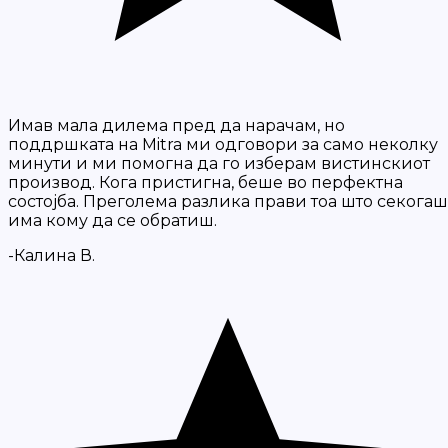
Имав мала дилема пред да нарачам, но
поддршката на Mitra ми одговори за само неколку
минути и ми помогна да го изберам вистинскиот
производ. Кога пристигна, беше во перфектна
состојба. Преголема разлика прави тоа што секогаш
има кому да се обратиш.
-Калина В.