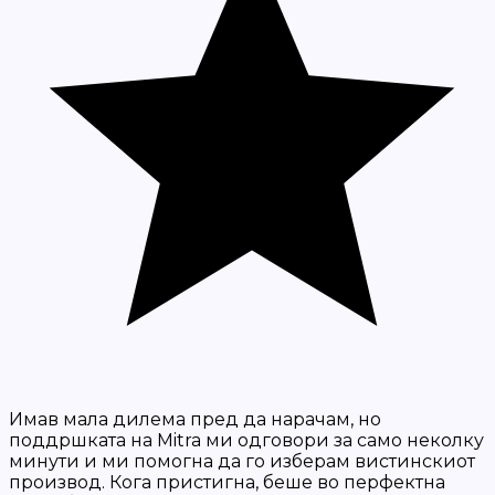
Имав мала дилема пред да нарачам, но
поддршката на Mitra ми одговори за само неколку
минути и ми помогна да го изберам вистинскиот
производ. Кога пристигна, беше во перфектна