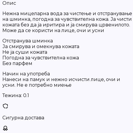
Опис
Нежна мицеларна вода за чистење и отстранување
на шминка, погодна за чувствителна кожа. Ја чисти
кожата без да ја иритира и ја смирува црвенилото.
Може да се користи на лице, очи и усни
Отстранува шминка
Ја смирува и омекнува кожата
Не ја суши кожата
Погодна за чувствителна кожа
Без парфем
Начин на употреба
Нанеси на памук и нежно исчисти лице, очи и
усни. Не е потребно миење
Тежина:
0.1
Сигурна достава