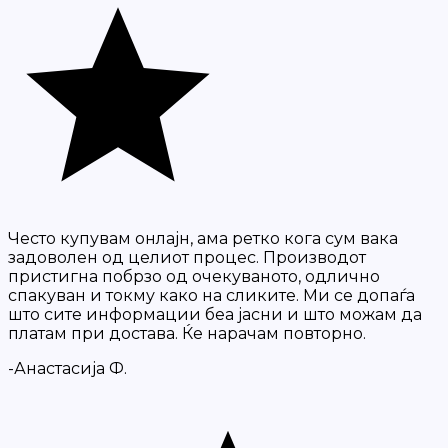
Често купувам онлајн, ама ретко кога сум вака
задоволен од целиот процес. Производот
пристигна побрзо од очекуваното, одлично
спакуван и токму како на сликите. Ми се допаѓа
што сите информации беа јасни и што можам да
платам при достава. Ќе нарачам повторно.
-Анастасија Ф.