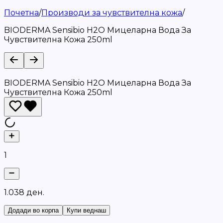
Почетна
/
Производи за чувствителна кожа
/
BIODERMA Sensibio H2O Мицеларна Вода За
Чувствителна Кожа 250ml
BIODERMA Sensibio H2O Мицеларна Вода За
Чувствителна Кожа 250ml
1
1
.
0
3
8
д
е
н
.
Додади во корпа
Купи веднаш