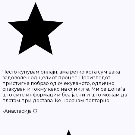
Често купувам онлајн, ама ретко кога сум вака
задоволен од целиот процес. Производот
пристигна побрзо од очекуваното, одлично
спакуван и токму како на сликите. Ми се допаѓа
што сите информации беа јасни и што можам да
платам при достава. Ќе нарачам повторно.
-Анастасија Ф.