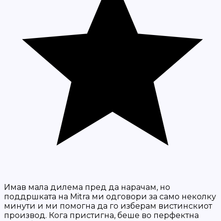
Имав мала дилема пред да нарачам, но
поддршката на Mitra ми одговори за само неколку
минути и ми помогна да го изберам вистинскиот
производ. Кога пристигна, беше во перфектна