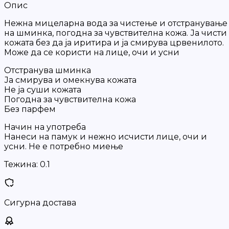
Опис
Нежна мицеларна вода за чистење и отстранување
на шминка, погодна за чувствителна кожа. Ја чисти
кожата без да ја иритира и ја смирува црвенилото.
Може да се користи на лице, очи и усни
Отстранува шминка
Ја смирува и омекнува кожата
Не ја суши кожата
Погодна за чувствителна кожа
Без парфем
Начин на употреба
Нанеси на памук и нежно исчисти лице, очи и
усни. Не е потребно миење
Тежина:
0.1
Сигурна достава