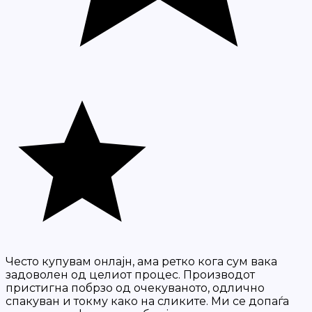
Често купувам онлајн, ама ретко кога сум вака
задоволен од целиот процес. Производот
пристигна побрзо од очекуваното, одлично
спакуван и токму како на сликите. Ми се допаѓа