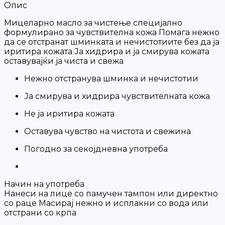
Опис
Мицеларно масло за чистење специјално
формулирано за чувствителна кожа Помага нежно
да се отстранат шминката и нечистотиите без да ја
иритира кожата Ја хидрира и ја смирува кожата
оставувајќи ја чиста и свежа
Нежно отстранува шминка и нечистотии
Ја смирува и хидрира чувствителната кожа
Не ја иритира кожата
Оставува чувство на чистота и свежина
Погодно за секојдневна употреба
Начин на употреба
Нанеси на лице со памучен тампон или директно
со раце Масирај нежно и исплакни со вода или
отстрани со крпа