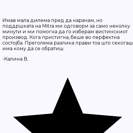
Имав мала дилема пред да нарачам, но
поддршката на Mitra ми одговори за само неколку
минути и ми помогна да го изберам вистинскиот
производ. Кога пристигна, беше во перфектна
состојба. Преголема разлика прави тоа што секогаш
има кому да се обратиш.
-Калина В.