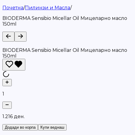
Почетна
/
Пилинзи и Масла
/
BIODERMA Sensibio Micellar Oil Мицеларно масло
150ml
BIODERMA Sensibio Micellar Oil Мицеларно масло
150ml
1
1
.
2
1
6
д
е
н
.
Додади во корпа
Купи веднаш