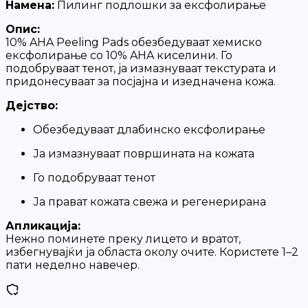
Намена:
Пилинг подлошки за ексфолирање
Опис:
10% AHA Peeling Pads обезбедуваат хемиско
ексфолирање со 10% AHA киселини. Го
подобруваат тенот, ја измазнуваат текстурата и
придонесуваат за посјајна и изедначена кожа.
Дејство:
Обезбедуваат длабинско ексфолирање
Ја измазнуваат површината на кожата
Го подобруваат тенот
Ја прават кожата свежа и регенерирана
Апликација:
Нежно поминете преку лицето и вратот,
избегнувајќи ја областа околу очите. Користете 1–2
пати неделно навечер.