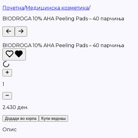
Почетна
/
Медицинска козметика
/
BIODROGA 10% AHA Peeling Pads – 40 парчиња
BIODROGA 10% AHA Peeling Pads – 40 парчиња
1
2
.
4
3
0
д
е
н
.
Додади во корпа
Купи веднаш
Опис