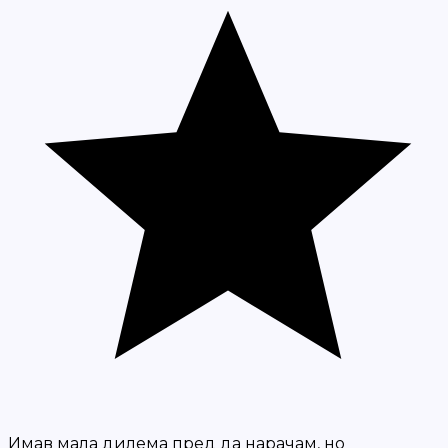
Имав мала дилема пред да нарачам, но