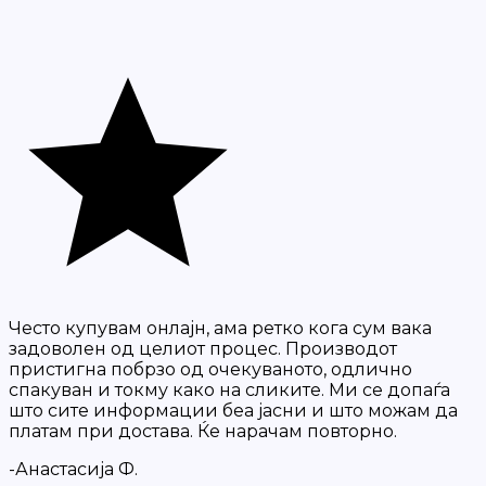
Често купувам онлајн, ама ретко кога сум вака
задоволен од целиот процес. Производот
пристигна побрзо од очекуваното, одлично
спакуван и токму како на сликите. Ми се допаѓа
што сите информации беа јасни и што можам да
платам при достава. Ќе нарачам повторно.
-Анастасија Ф.