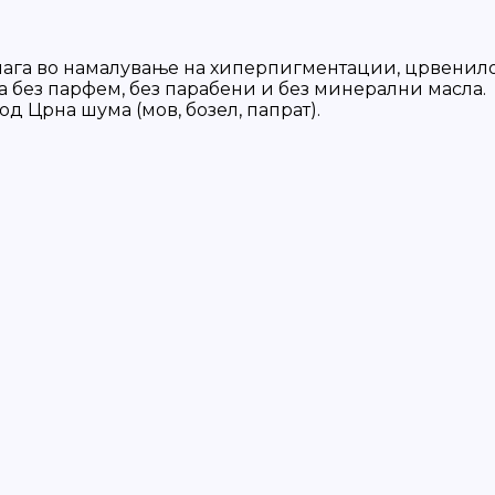
мага во намалување на хиперпигментации, црвенило 
а без парфем, без парабени и без минерални масла.
д Црна шума (мов, бозел, папрат).