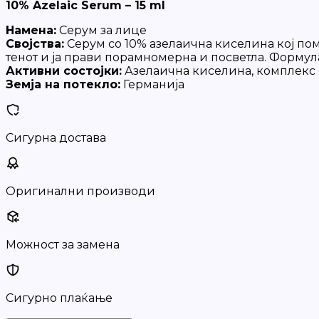
10% Azelaic Serum – 15 ml
Намена:
Серум за лице
Својства:
Серум со 10% азелаична киселина кој по
тенот и ја прави порамномерна и посветла. Формул
Активни состојки:
Азелаична киселина, комплекс о
Земја на потекло:
Германија
Сигурна достава
Оригинални производи
Можност за замена
Сигурно плаќање