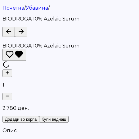
Почетна
/
Убавина
/
BIODROGA 10% Azelaic Serum
BIODROGA 10% Azelaic Serum
1
2
.
7
8
0
д
е
н
.
Додади во корпа
Купи веднаш
Опис