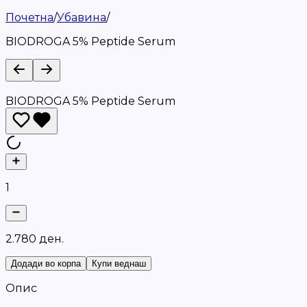
Почетна
/
Убавина
/
BIODROGA 5% Peptide Serum
BIODROGA 5% Peptide Serum
1
2
.
7
8
0
д
е
н
.
Додади во корпа
Купи веднаш
Опис