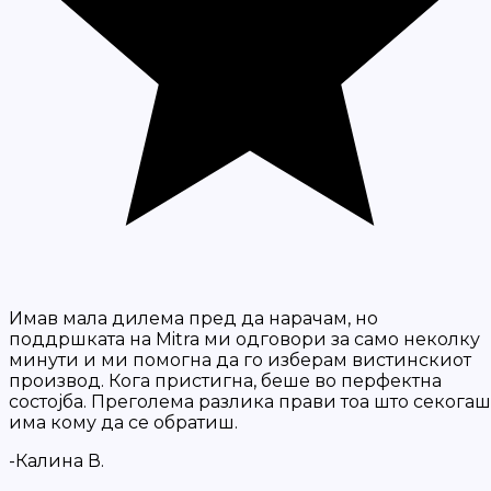
Имав мала дилема пред да нарачам, но
поддршката на Mitra ми одговори за само неколку
минути и ми помогна да го изберам вистинскиот
производ. Кога пристигна, беше во перфектна
состојба. Преголема разлика прави тоа што секогаш
има кому да се обратиш.
-Калина В.