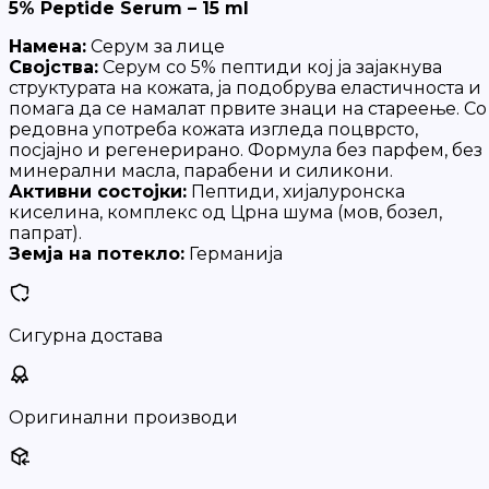
5% Peptide Serum – 15 ml
Намена:
Серум за лице
Својства:
Серум со 5% пептиди кој ја зајакнува
структурата на кожата, ја подобрува еластичноста и
помага да се намалат првите знаци на стареење. Со
редовна употреба кожата изгледа поцврсто,
посјајно и регенерирано. Формула без парфем, без
минерални масла, парабени и силикони.
Активни состојки:
Пептиди, хијалуронска
киселина, комплекс од Црна шума (мов, бозел,
папрат).
Земја на потекло:
Германија
Сигурна достава
Оригинални производи