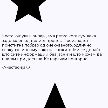
Често купувам онлајн, ама ретко кога сум вака
задоволен од целиот процес. Производот
пристигна побрзо од очекуваното, одлично
спакуван и токму како на сликите. Ми се допаѓа
што сите информации беа јасни и што можам да
платам при достава. Ќе нарачам повторно.
-Анастасија Ф.