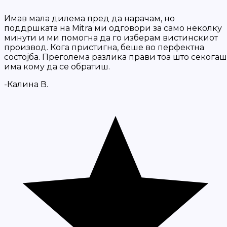
Имав мала дилема пред да нарачам, но
поддршката на Mitra ми одговори за само неколку
минути и ми помогна да го изберам вистинскиот
производ. Кога пристигна, беше во перфектна
состојба. Преголема разлика прави тоа што секогаш
има кому да се обратиш.
-Калина В.