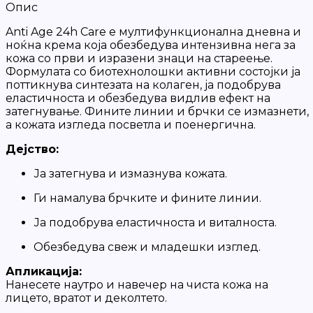
Опис
Anti Age 24h Care е мултифункционална дневна и
ноќна крема која обезбедува интензивна нега за
кожа со први и изразени знаци на стареење.
Формулата со биотехнолошки активни состојки ја
поттикнува синтезата на колаген, ја подобрува
еластичноста и обезбедува видлив ефект на
затегнување. Фините линии и брчки се измазнети,
а кожата изгледа посветла и поенергична.
Дејство:
Ја затегнува и измазнува кожата.
Ги намалува брчките и фините линии.
Ја подобрува еластичноста и виталноста.
Обезбедува свеж и младешки изглед.
Апликација:
Нанесете наутро и навечер на чиста кожа на
лицето, вратот и деколтето.