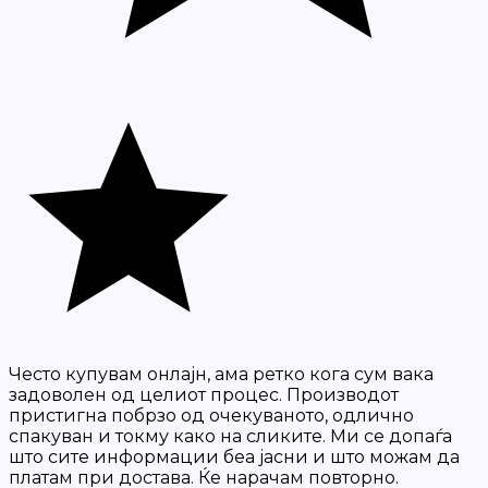
Често купувам онлајн, ама ретко кога сум вака
задоволен од целиот процес. Производот
пристигна побрзо од очекуваното, одлично
спакуван и токму како на сликите. Ми се допаѓа
што сите информации беа јасни и што можам да
платам при достава. Ќе нарачам повторно.