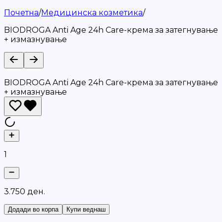
Почетна
/
Медицинска козметика
/
BIODROGA Anti Age 24h Care-крема за затегнување
+ измазнување
BIODROGA Anti Age 24h Care-крема за затегнување
+ измазнување
1
3
.
7
5
0
д
е
н
.
Додади во корпа
Купи веднаш