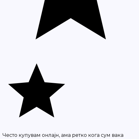
Често купувам онлајн, ама ретко кога сум вака