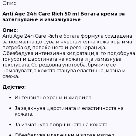
Опис
Anti Age 24h Care Rich 50 ml Богата крема за
затегнување и измазнување
Опис:
Anti Age 24h Care Rich е богата формула создадена
за нормална до сува и чувствителна кожа која има
потреба од повеќе нега и регенерација.
Обезбедува интензивна хидратација, го подобрува
тонусот и цврстината на кожата и ја измазнува
текстурата. Со редовна употреба, брчките се
намалуваат, а кожата станува еластична, мазна и
свежа.
Дејство:
Интензивно храни и хидрира.
Ја зајакнува цврстината и еластичноста на
кожата.
Ја измазнува површината на кожата.
Обезбедува младешки и здрав изглед.