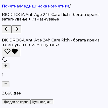
Почетна
/
Медицинска козметика
/
BIODROGA Anti Age 24h Care Rich - богата крема
затегнување + измазнување
BIODROGA Anti Age 24h Care Rich - богата крема
затегнување + измазнување
1
3
.
8
6
0
д
е
н
.
Додади во корпа
Купи веднаш