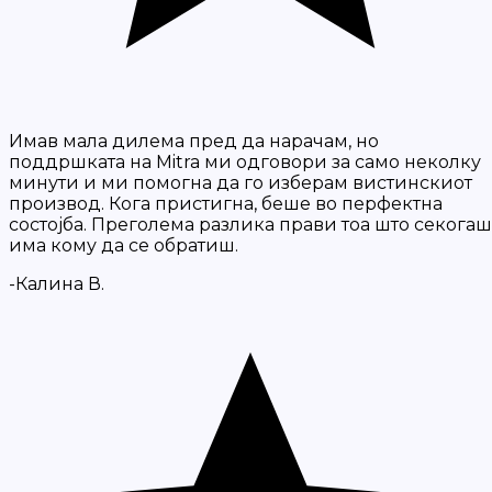
Имав мала дилема пред да нарачам, но
поддршката на Mitra ми одговори за само неколку
минути и ми помогна да го изберам вистинскиот
производ. Кога пристигна, беше во перфектна
состојба. Преголема разлика прави тоа што секогаш
има кому да се обратиш.
-Калина В.