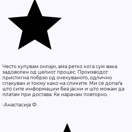
Често купувам онлајн, ама ретко кога сум вака
задоволен од целиот процес. Производот
пристигна побрзо од очекуваното, одлично
спакуван и токму како на сликите. Ми се допаѓа
што сите информации беа јасни и што можам да
платам при достава. Ќе нарачам повторно.
-Анастасија Ф.