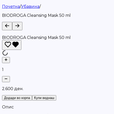
Почетна
/
Убавина
/
BIODROGA Cleansing Mask 50 ml
BIODROGA Cleansing Mask 50 ml
1
2
.
6
0
0
д
е
н
.
Додади во корпа
Купи веднаш
Опис