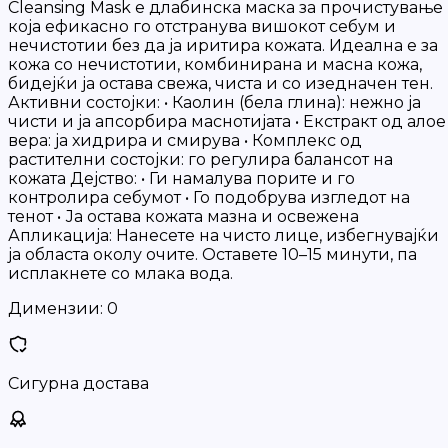
Cleansing Mask е длабинска маска за прочистување
која ефикасно го отстранува вишокот себум и
нечистотии без да ја иритира кожата. Идеална е за
кожа со нечистотии, комбинирана и масна кожа,
бидејќи ја остава свежа, чиста и со изедначен тен.
Активни состојки: • Каолин (бела глина): нежно ја
чисти и ја апсорбира маснотијата • Екстракт од алое
вера: ја хидрира и смирува • Комплекс од
растителни состојки: го регулира балансот на
кожата Дејство: • Ги намалува порите и го
контролира себумот • Го подобрува изгледот на
тенот • Ја остава кожата мазна и освежена
Апликација: Нанесете на чисто лице, избегнувајќи
ја областа околу очите. Оставете 10–15 минути, па
исплакнете со млака вода.
Димензии:
0
Сигурна достава