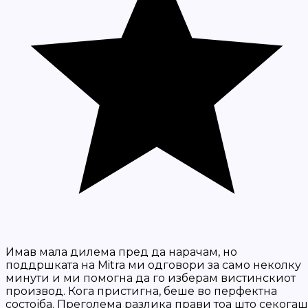
Имав мала дилема пред да нарачам, но
поддршката на Mitra ми одговори за само неколку
минути и ми помогна да го изберам вистинскиот
производ. Кога пристигна, беше во перфектна
состојба. Преголема разлика прави тоа што секогаш