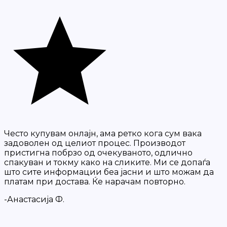
Често купувам онлајн, ама ретко кога сум вака
задоволен од целиот процес. Производот
пристигна побрзо од очекуваното, одлично
спакуван и токму како на сликите. Ми се допаѓа
што сите информации беа јасни и што можам да
платам при достава. Ќе нарачам повторно.
-Анастасија Ф.