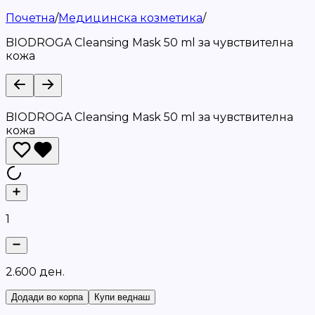
Почетна
/
Медицинска козметика
/
BIODROGA Cleansing Mask 50 ml за чувствителна
кожа
BIODROGA Cleansing Mask 50 ml за чувствителна
кожа
1
2
.
6
0
0
д
е
н
.
Додади во корпа
Купи веднаш