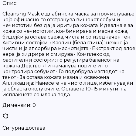
Опис
Cleansing Mask е длабинска маска за прочистување
која ефикасно го отстранува вишокот себум и
нечистотии без да ја иритира кожата. Идеална е за
кожа со нечистотии, комбинирана и масна кожа,
бидејќи ја остава свежа, чиста и со изедначен тен.
Активни состојки: • Каолин (бела глина): нежно ја
чисти и ја апсорбира маснотијата • Екстракт од алое
вера: ја хидрира и смирува • Комплекс од
растителни состојки: го регулира балансот на
кожата Дејство: • Ги намалува порите и го
контролира себумот • Го подобрува изгледот на
тенот • Ја остава кожата мазна и освежена
Апликација: Нанесете на чисто лице, избегнувајќи
ја областа околу очите. Оставете 10–15 минути, па
исплакнете со млака вода.
Димензии:
0
Сигурна достава